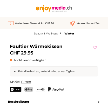
alt springen
Kostenloser Versand Ab CHF 70
Versand Innert 24h
Beauty & Wellness
Winter
Bildergalerie überspringen
Faultier Wärmekissen
Nicht verfügbar
CHF 29.95
Nicht mehr verfügbar
E-Mail erhalten, sobald wieder verfügbar
Faultier Wärmekissen
Marke:
Bitten
Dein Name
E-Mail-Adresse
TWINT
PostFinance Pay
Kreditkarte (Visa, Mastercard)
PayPal
Beschreibung