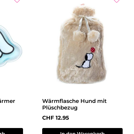
ärmer
Wärmflasche Hund mit
Plüschbezug
Regulärer Preis:
CHF 12.95
rb
In den Warenkorb