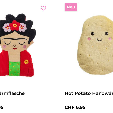
Neu
ärmflasche
Hot Potato Handwä
r Preis:
Regulärer Preis:
95
CHF 6.95