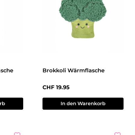
asche
Brokkoli Wärmflasche
Regulärer Preis:
CHF 19.95
rb
In den Warenkorb