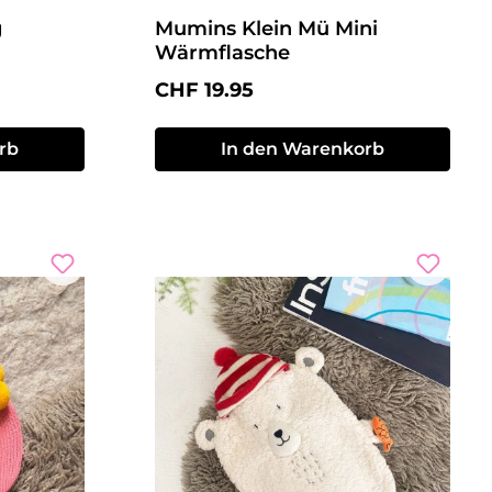
g
Mumins Klein Mü Mini
Wärmflasche
Regulärer Preis:
CHF 19.95
rb
In den Warenkorb