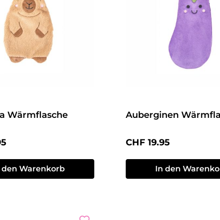
a Wärmflasche
Auberginen Wärmfl
r Preis:
Regulärer Preis:
95
CHF 19.95
n den Warenkorb
In den Warenko