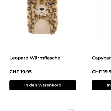
Leopard Wärmflasche
Capybar
Regulärer Preis:
Reguläre
CHF 19.95
CHF 19.
In den Warenkorb
I