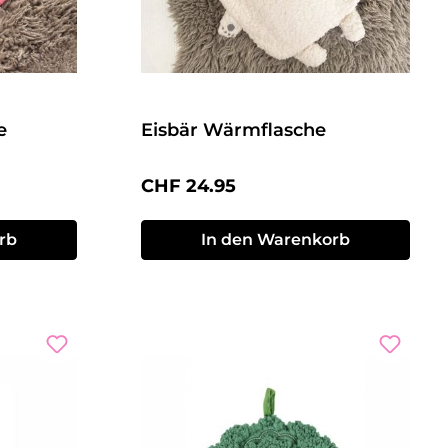
e
Eisbär Wärmflasche
Regulärer Preis:
CHF 24.95
rb
In den Warenkorb