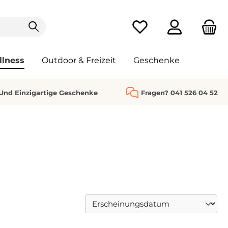
Du hast 0 Produkte au
llness
Outdoor & Freizeit
Geschenke
 Und Einzigartige Geschenke
Fragen? 041 526 04 52