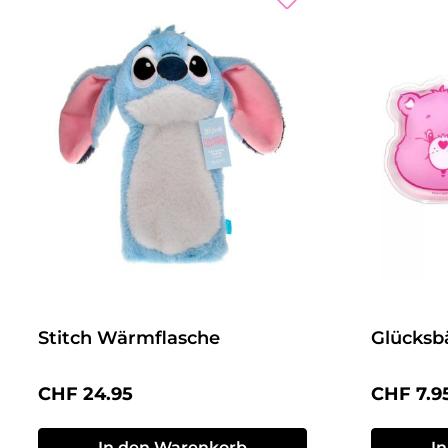
Stitch Wärmflasche
Glücksb
Regulärer Preis:
Reguläre
CHF 24.95
CHF 7.9
In den Warenkorb
I