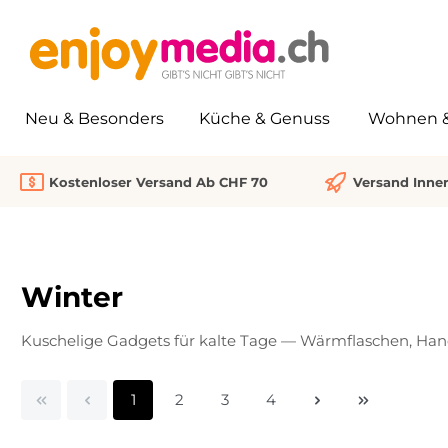
springen
Zur Hauptnavigation springen
Neu & Besonders
Küche & Genuss
Wohnen & 
Kostenloser Versand Ab CHF 70
Versand Inne
Winter
Kuschelige Gadgets für kalte Tage — Wärmflaschen, Ha
Seite
Seite
Seite
Seite
1
2
3
4