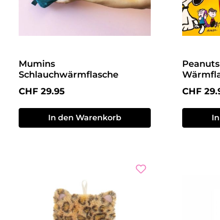
Mumins
Peanuts
Schlauchwärmflasche
Wärmfl
Regulärer Preis:
Reguläre
CHF 29.95
CHF 29.
In den Warenkorb
I