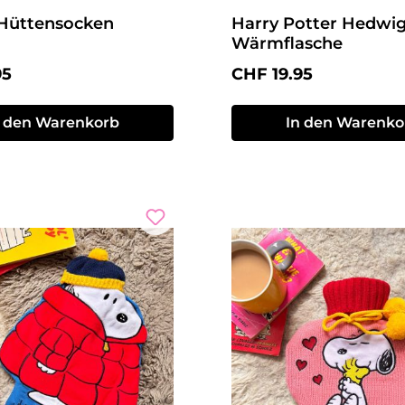
Hüttensocken
Harry Potter Hedwi
Wärmflasche
r Preis:
Regulärer Preis:
95
CHF 19.95
n den Warenkorb
In den Warenko