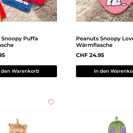
 Snoopy Puffa
Peanuts Snoopy Lov
asche
Wärmflasche
r Preis:
Regulärer Preis:
95
CHF 24.95
n den Warenkorb
In den Warenko