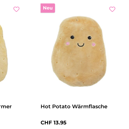
Neu
rmer
Hot Potato Wärmflasche
Regulärer Preis:
CHF 13.95