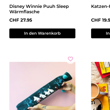
Disney Winnie Puuh Sleep
Katzen-
Wärmflasche
Regulärer Preis:
Reguläre
CHF 27.95
CHF 19.
In den Warenkorb
I