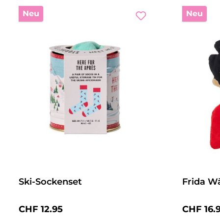
Neu
Neu
Ski-Sockenset
Frida W
Regulärer Preis:
Reguläre
CHF 12.95
CHF 16.