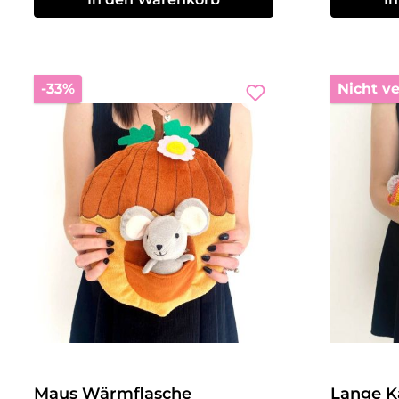
Rabatt
-33%
Nicht v
Maus Wärmflasche
Lange K