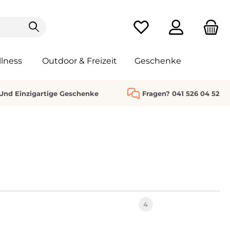
Du hast 0 Produkte au
lness
Outdoor & Freizeit
Geschenke
 Und Einzigartige Geschenke
Fragen? 041 526 04 52
4