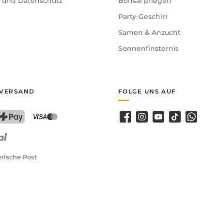
e und Datenschutz
Bonsai pflegen
Party-Geschirr
Samen & Anzucht
Sonnenfinsternis
 VERSAND
FOLGE UNS AUF
Facebook
Instagram
YouTube
TikTok
WhatsA
PostFinance Pay
Kreditkarte (Visa, Mastercard)
rische Post