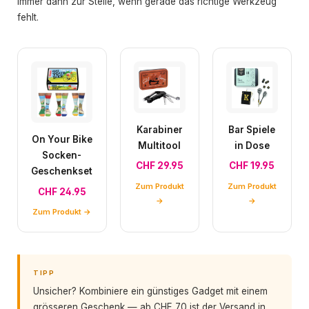
immer dann zur Stelle, wenn gerade das richtige Werkzeug
fehlt.
Karabiner
Bar Spiele
On Your Bike
Multitool
in Dose
Socken-
CHF 29.95
CHF 19.95
Geschenkset
Zum Produkt
Zum Produkt
CHF 24.95
→
→
Zum Produkt →
TIPP
Unsicher? Kombiniere ein günstiges Gadget mit einem
grösseren Geschenk — ab CHF 70 ist der Versand in