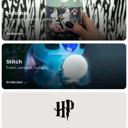
Moomin
Charmant, nordisch, zeitlos
Entdecken →
Stitch
Frech, verspielt, kultig
Entdecken →