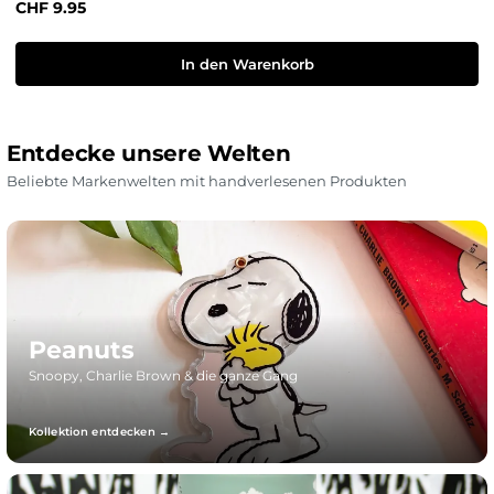
Regulärer Preis:
CHF 9.95
In den Warenkorb
Entdecke unsere Welten
Beliebte Markenwelten mit handverlesenen Produkten
Peanuts
Snoopy, Charlie Brown & die ganze Gang
Kollektion entdecken →