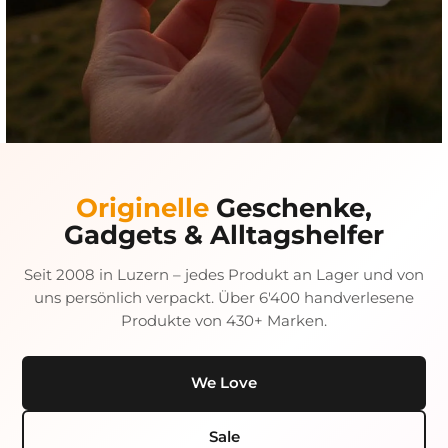
SONNENFINSTERNIS · 12. AUGUST 2026
Originelle
Geschenke,
Der Himmel gibt eine
Gadgets & Alltagshelfer
Show.
Seit 2008 in Luzern – jedes Produkt an Lager und von
Die Sonnenfinsternis sicher erleben – mit der Astromo
Sonnenfinsternisbrille. Solange Vorrat reicht.
uns persönlich verpackt. Über 6'400 handverlesene
Produkte von 430+ Marken.
Brille jetzt sichern
We Love
Sale