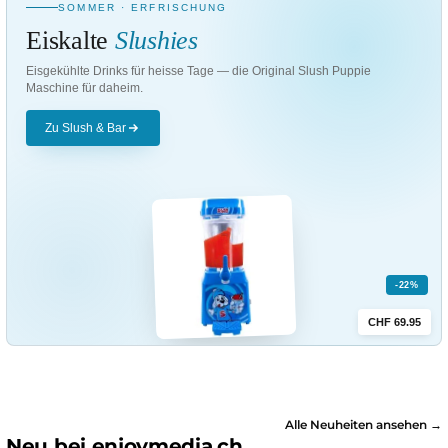
SOMMER · ERFRISCHUNG
Eiskalte
Slushies
Eisgekühlte Drinks für heisse Tage — die Original Slush Puppie
Maschine für daheim.
Zu Slush & Bar
-22%
CHF 69.95
Alle Neuheiten ansehen →
Neu bei enjoymedia.ch