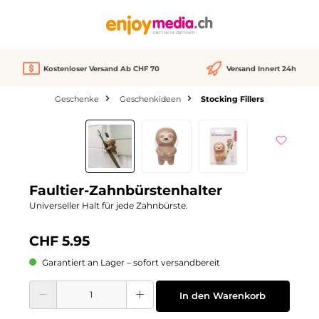
alt springen
Kostenloser Versand Ab CHF 70
Versand Innert 24h
Geschenke
Geschenkideen
Stocking Fillers
Bildergalerie überspringen
Faultier-Zahnbürstenhalter
Universeller Halt für jede Zahnbürste.
CHF 5.95
Garantiert an Lager – sofort versandbereit
Produkt Anzahl: Gib den gewünschten Wert ein oder benutze die Schaltflächen
In den Warenkorb