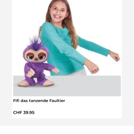
Fifi das tanzende Faultier
Fault
Regulärer Preis:
Regul
CHF 39.95
CHF 