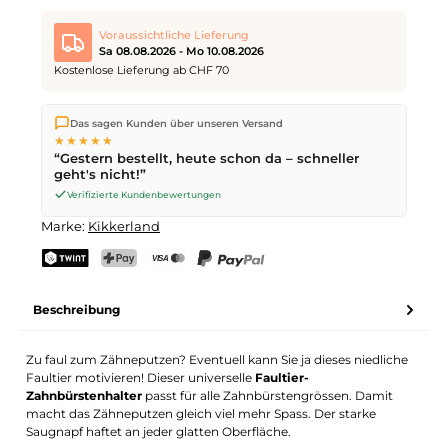
Voraussichtliche Lieferung
Sa 08.08.2026 - Mo 10.08.2026
Kostenlose Lieferung ab CHF 70
Wir versenden direkt aus unserem Lager in Kriens. Ab
CHF 70
Das sagen Kunden über unseren Versand
ist die Lieferung kostenlos. Bestellungen bis
17 Uhr
(Mo–Fr)
★★★★★
werden noch am selben Tag versendet – Zustellung am
“Gestern bestellt, heute schon da – schneller
nächsten Werktag
mit der Schweizerischen Post.
geht's nicht!”
Samstagszustellung am
Sa 08.08.2026
für CHF 9.95 – bestelle
bis
Freitag, 17 Uhr
.
Verifizierte Kundenbewertungen
Marke:
Kikkerland
TWINT
PostFinance Pay
Kreditkarte (Visa, Mastercard)
PayPal
Beschreibung
Zu faul zum Zähneputzen? Eventuell kann Sie ja dieses niedliche
Faultier motivieren! Dieser universelle
Faultier-
Zahnbürstenhalter
passt für alle Zahnbürstengrössen. Damit
macht das Zähneputzen gleich viel mehr Spass. Der starke
Saugnapf haftet an jeder glatten Oberfläche.