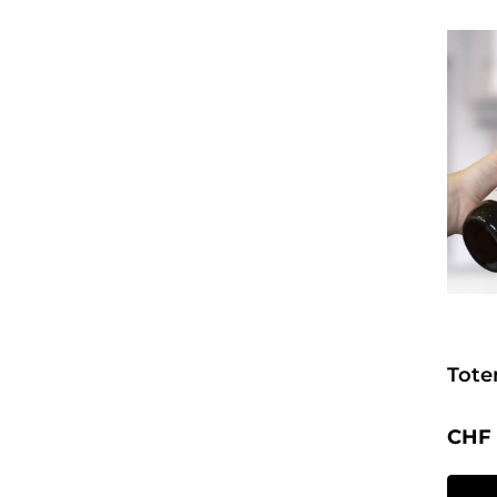
Tote
Regul
CHF 