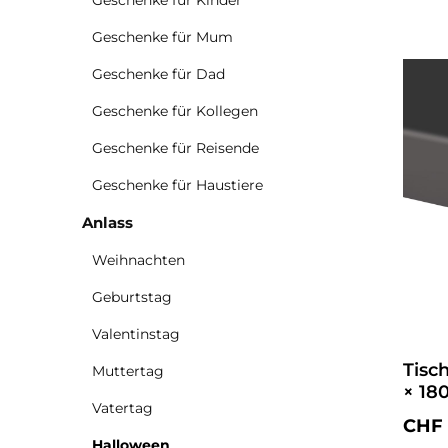
Geschenke für Kinder
Geschenke für Mum
Geschenke für Dad
Geschenke für Kollegen
Geschenke für Reisende
Geschenke für Haustiere
Anlass
Weihnachten
Geburtstag
Valentinstag
Tisc
Muttertag
× 18
Vatertag
Regul
CHF 
Halloween