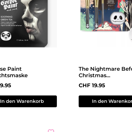
se Paint
The Nightmare Bef
chtsmaske
Christmas
Kosmetikpinsel-Set
ärer Preis:
Regulärer Preis:
9.95
CHF 19.95
In den Warenkorb
In den Warenko