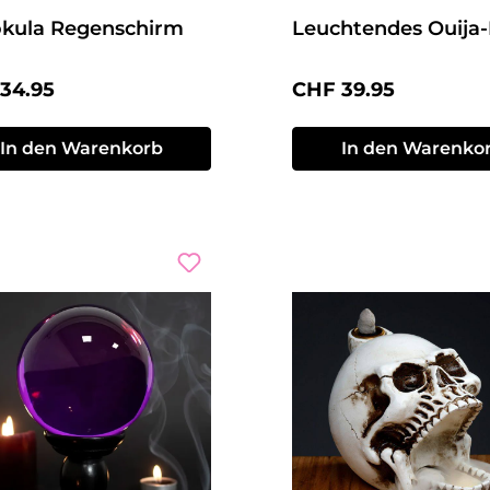
kula Regenschirm
Leuchtendes Ouija-
ärer Preis:
Regulärer Preis:
34.95
CHF 39.95
In den Warenkorb
In den Warenko