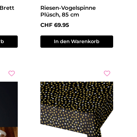
Brett
Riesen-Vogelspinne
Plüsch, 85 cm
Regulärer Preis:
CHF 69.95
rb
In den Warenkorb