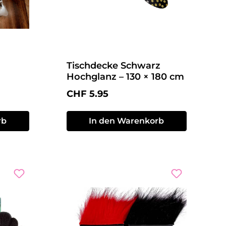
Tischdecke Schwarz
Hochglanz – 130 × 180 cm
Regulärer Preis:
CHF 5.95
rb
In den Warenkorb