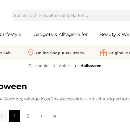
Lifestyle
Gadgets & Alltagshelfer
Beauty & Wel
rt 24h
Online-Shop Aus Luzern
Originelle
Geschenke
Anlass
Halloween
loween
ge Gadgets, witzige Kostüm-Accessoires und schaurig-schöne
Seite
Seite
1
2