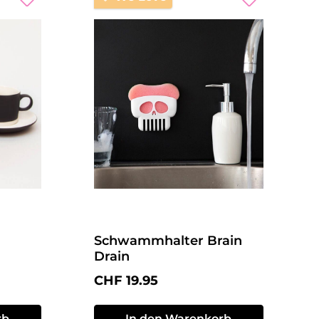
Schwammhalter Brain
Drain
Regulärer Preis:
CHF 19.95
rb
In den Warenkorb