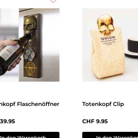
nkopf Flaschenöffner
Totenkopf Clip
ärer Preis:
Regulärer Preis:
39.95
CHF 9.95
In den Warenkorb
In den Warenko