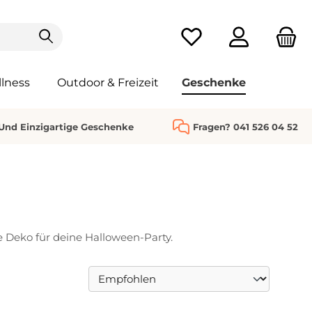
Du hast 0 Produkte au
lness
Outdoor & Freizeit
Geschenke
 Und Einzigartige Geschenke
Fragen? 041 526 04 52
 Deko für deine Halloween-Party.