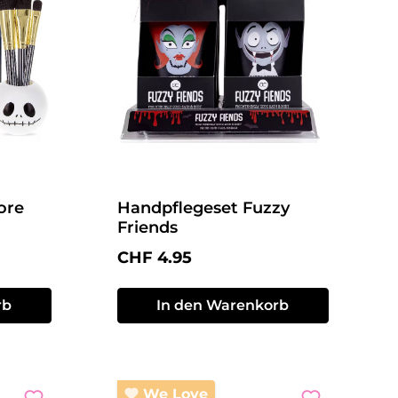
ore
Handpflegeset Fuzzy
Friends
Regulärer Preis:
CHF 4.95
rb
In den Warenkorb
We Love