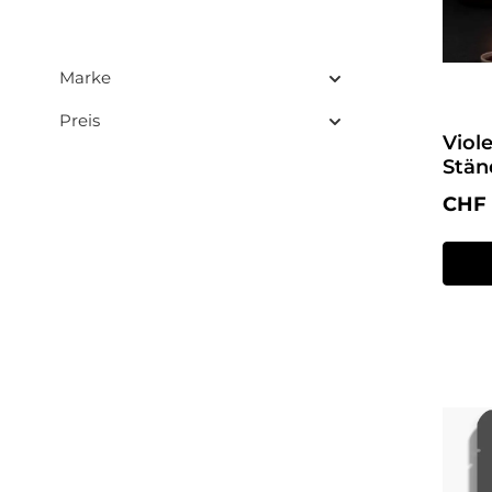
Marke
Preis
Viole
Stän
Regul
CHF 