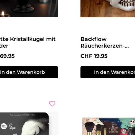
tte Kristallkugel mit
Backflow
der
Räucherkerzen-
Totenkopf
ärer Preis:
Regulärer Preis:
69.95
CHF 19.95
In den Warenkorb
In den Warenko