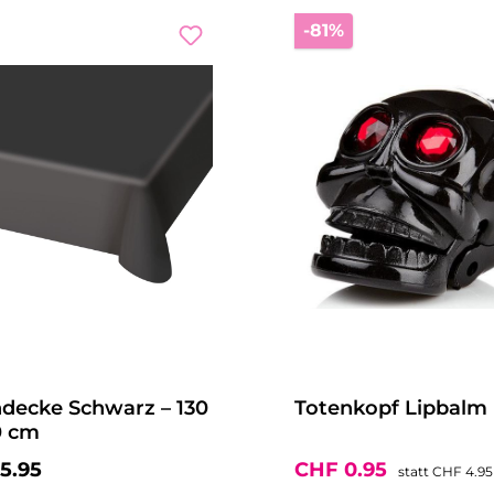
Rabatt
-81%
hdecke Schwarz – 130
Totenkopf Lipbalm
0 cm
ärer Preis:
Verkaufspreis:
Regulärer
5.95
CHF 0.95
statt
CHF 4.95