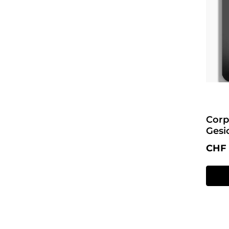
Corp
Gesi
Regul
CHF 