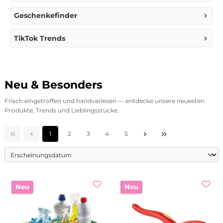
Geschenkefinder
TikTok Trends
Neu & Besonders
Frisch eingetroffen und handverlesen — entdecke unsere neuesten
Produkte, Trends und Lieblingsstücke.
Seite
Seite
Seite
Seite
Seite
1
2
3
4
5
Neu
Neu