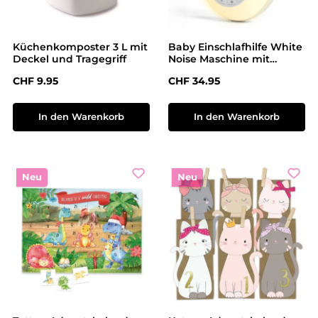
Küchenkomposter 3 L mit
Baby Einschlafhilfe White
Deckel und Tragegriff
Noise Maschine mit
Nachtlicht
Regulärer Preis:
Regulärer Preis:
CHF 9.95
CHF 34.95
In den Warenkorb
In den Warenkorb
Neu
Neu