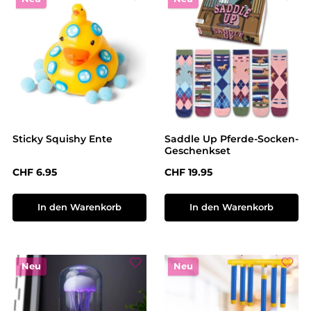
Sticky Squishy Ente
Saddle Up Pferde-Socken-
Geschenkset
Regulärer Preis:
Regulärer Preis:
CHF 6.95
CHF 19.95
In den Warenkorb
In den Warenkorb
Neu
Neu