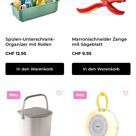
Spülen-Unterschrank-
Marronischneider Zange
Organizer mit Rollen
mit Sägeblatt
Regulärer Preis:
Regulärer Preis:
CHF 12.95
CHF 9.95
In den Warenkorb
In den Warenkorb
Neu
Neu