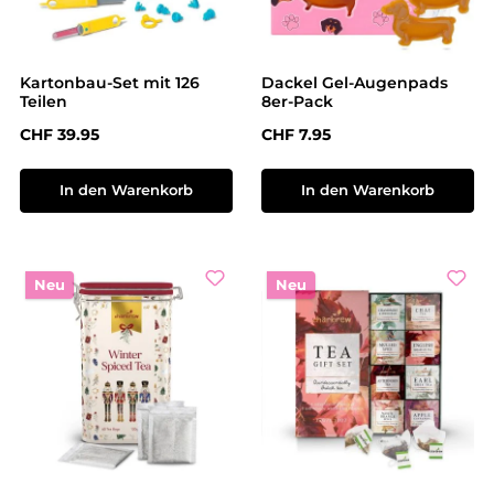
Kartonbau-Set mit 126
Dackel Gel-Augenpads
Teilen
8er-Pack
Regulärer Preis:
Regulärer Preis:
CHF 39.95
CHF 7.95
In den Warenkorb
In den Warenkorb
Neu
Neu