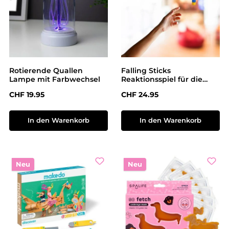
Rotierende Quallen
Falling Sticks
Lampe mit Farbwechsel
Reaktionsspiel für die
ganze Familie
Regulärer Preis:
Regulärer Preis:
CHF 19.95
CHF 24.95
In den Warenkorb
In den Warenkorb
Neu
Neu