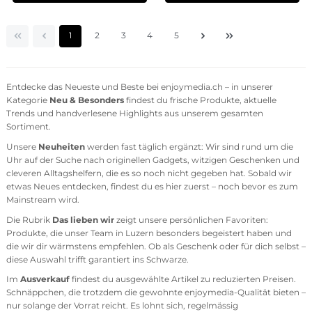
Seite
Seite
Seite
Seite
Seite
1
2
3
4
5
Entdecke das Neueste und Beste bei enjoymedia.ch – in unserer
Kategorie
Neu & Besonders
findest du frische Produkte, aktuelle
Trends und handverlesene Highlights aus unserem gesamten
Sortiment.
Unsere
Neuheiten
werden fast täglich ergänzt: Wir sind rund um die
Uhr auf der Suche nach originellen Gadgets, witzigen Geschenken und
cleveren Alltagshelfern, die es so noch nicht gegeben hat. Sobald wir
etwas Neues entdecken, findest du es hier zuerst – noch bevor es zum
Mainstream wird.
Die Rubrik
Das lieben wir
zeigt unsere persönlichen Favoriten:
Produkte, die unser Team in Luzern besonders begeistert haben und
die wir dir wärmstens empfehlen. Ob als Geschenk oder für dich selbst –
diese Auswahl trifft garantiert ins Schwarze.
Im
Ausverkauf
findest du ausgewählte Artikel zu reduzierten Preisen.
Schnäppchen, die trotzdem die gewohnte enjoymedia-Qualität bieten –
nur solange der Vorrat reicht. Es lohnt sich, regelmässig