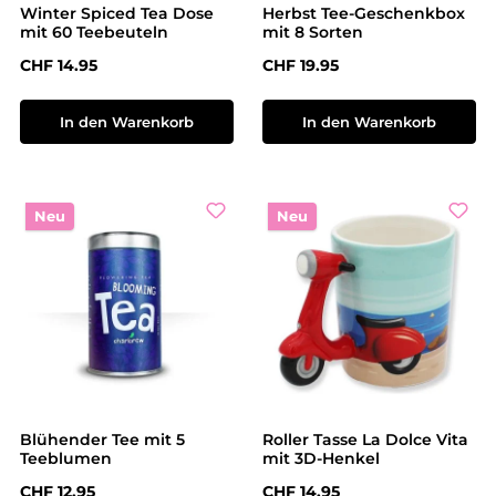
Winter Spiced Tea Dose
Herbst Tee-Geschenkbox
mit 60 Teebeuteln
mit 8 Sorten
Regulärer Preis:
Regulärer Preis:
CHF 14.95
CHF 19.95
In den Warenkorb
In den Warenkorb
Neu
Neu
Blühender Tee mit 5
Roller Tasse La Dolce Vita
Teeblumen
mit 3D-Henkel
Regulärer Preis:
Regulärer Preis:
CHF 12.95
CHF 14.95