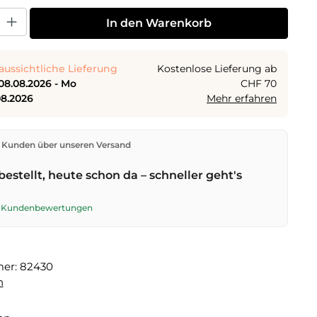
 Gib den gewünschten Wert ein oder benutze die Schaltflächen um die Anza
In den Warenkorb
aussichtliche Lieferung
Kostenlose Lieferung ab
08.08.2026 - Mo
CHF 70
08.2026
Mehr erfahren
den direkt aus unserem Lager in Kriens. Ab
CHF 70
ist
 Kunden über unseren Versand
ng kostenlos. Bestellungen bis
17 Uhr
(Mo–Fr) werden
lben Tag versendet – Zustellung am
nächsten
bestellt, heute schon da – schneller geht's
t der Schweizerischen Post. Samstagszustellung am
026
für CHF 9.95 – bestelle bis
Freitag, 17 Uhr
.
te Kundenbewertungen
mer:
82430
n