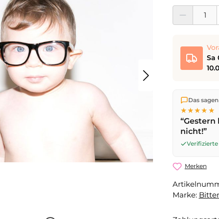
Produkt Anzahl:
Vor
Sa 
10.
Wir versen
Das sagen
die Lieferu
★★★★★
noch am se
“Gestern 
Werktag
mi
nicht!”
Sa 08.08.2
Verifizier
Merken
Artikelnum
Marke:
Bitte