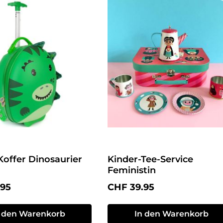
Koffer Dinosaurier
Kinder-Tee-Service
Feministin
r Preis:
Regulärer Preis:
.95
CHF 39.95
n den Warenkorb
In den Warenkorb