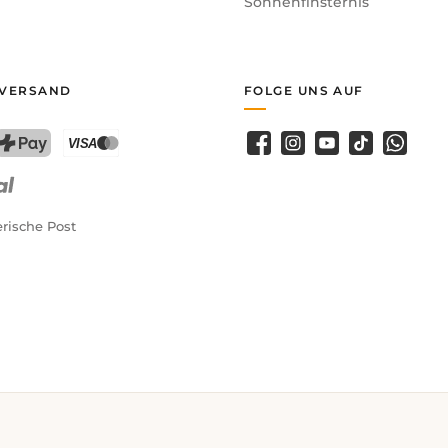
Sonnenfinsternis
 VERSAND
FOLGE UNS AUF
Facebook
Instagram
YouTube
TikTok
WhatsA
PostFinance Pay
Kreditkarte (Visa, Mastercard)
rische Post