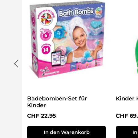
Badebomben-Set für
Kinder 
Kinder
Regulärer Preis:
Reguläre
CHF 22.95
CHF 69
In den Warenkorb
I