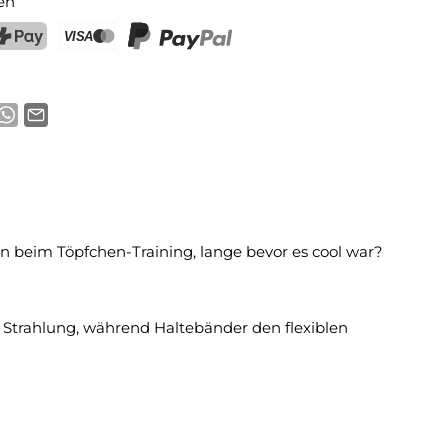
en
ostFinance Pay
Kreditkarte (Visa, Mastercard)
PayPal
hon beim Töpfchen-Training, lange bevor es cool war?
Strahlung, während Haltebänder den flexiblen