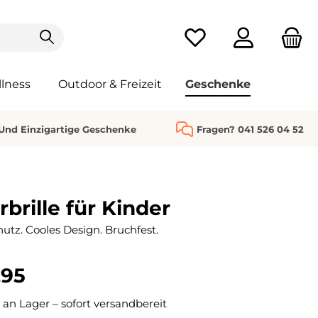
Du hast 0 Produkte au
lness
Outdoor & Freizeit
Geschenke
 Und Einzigartige Geschenke
Fragen? 041 526 04 52
rbrille für Kinder
hutz. Cooles Design. Bruchfest.
.95
 an Lager – sofort versandbereit