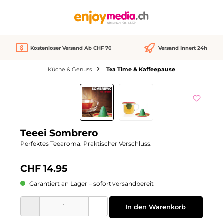
alt springen
Kostenloser Versand Ab CHF 70
Versand Innert 24h
Küche & Genuss
Tea Time & Kaffeepause
Bildergalerie überspringen
Teeei Sombrero
Perfektes Teearoma. Praktischer Verschluss.
CHF 14.95
Garantiert an Lager – sofort versandbereit
Produkt Anzahl: Gib den gewünschten Wert ein oder benutze die Schaltflächen
In den Warenkorb