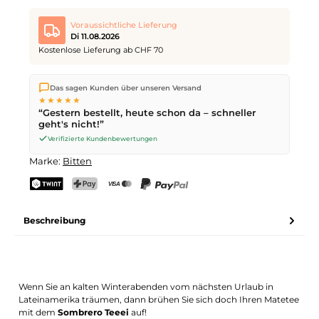
Voraussichtliche Lieferung
Di 11.08.2026
Kostenlose Lieferung ab CHF 70
Wir versenden direkt aus unserem Lager in Kriens. Ab
CHF 70
Das sagen Kunden über unseren Versand
ist die Lieferung kostenlos. Bestellungen bis
17 Uhr
(Mo–Fr)
★★★★★
werden noch am selben Tag versendet – Zustellung am
“Gestern bestellt, heute schon da – schneller
nächsten Werktag
mit der Schweizerischen Post.
geht's nicht!”
Verifizierte Kundenbewertungen
Marke:
Bitten
TWINT
PostFinance Pay
Kreditkarte (Visa, Mastercard)
PayPal
Beschreibung
Wenn Sie an kalten Winterabenden vom nächsten Urlaub in
Lateinamerika träumen, dann brühen Sie sich doch Ihren Matetee
mit dem
Sombrero Teeei
auf!