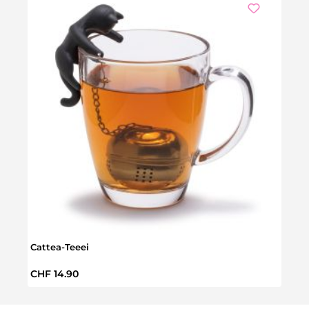
We
Cattea-Teeei
Einho
Regulärer Preis:
Regul
CHF 14.90
CHF 