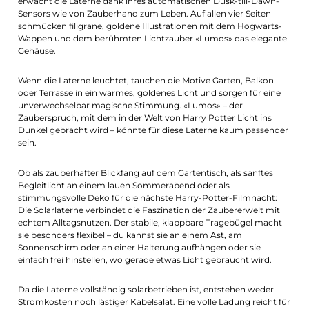
erwacht die Laterne dank ihres automatischen Dusk-till-Dawn-
Sensors wie von Zauberhand zum Leben. Auf allen vier Seiten
schmücken filigrane, goldene Illustrationen mit dem Hogwarts-
Wappen und dem berühmten Lichtzauber «Lumos» das elegante
Gehäuse.
Wenn die Laterne leuchtet, tauchen die Motive Garten, Balkon
oder Terrasse in ein warmes, goldenes Licht und sorgen für eine
unverwechselbar magische Stimmung. «Lumos» – der
Zauberspruch, mit dem in der Welt von Harry Potter Licht ins
Dunkel gebracht wird – könnte für diese Laterne kaum passender
sein.
Ob als zauberhafter Blickfang auf dem Gartentisch, als sanftes
Begleitlicht an einem lauen Sommerabend oder als
stimmungsvolle Deko für die nächste Harry-Potter-Filmnacht:
Die Solarlaterne verbindet die Faszination der Zaubererwelt mit
echtem Alltagsnutzen. Der stabile, klappbare Tragebügel macht
sie besonders flexibel – du kannst sie an einem Ast, am
Sonnenschirm oder an einer Halterung aufhängen oder sie
einfach frei hinstellen, wo gerade etwas Licht gebraucht wird.
Da die Laterne vollständig solarbetrieben ist, entstehen weder
Stromkosten noch lästiger Kabelsalat. Eine volle Ladung reicht für