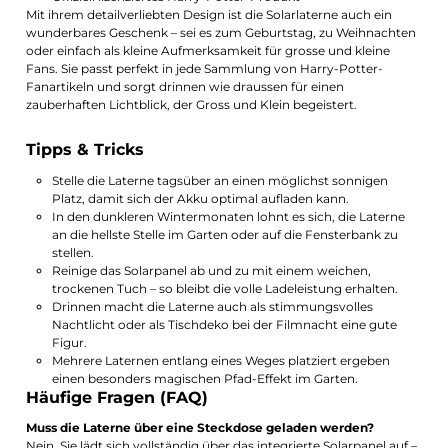
Mit ihrem detailverliebten Design ist die Solarlaterne auch ein
wunderbares Geschenk – sei es zum Geburtstag, zu Weihnachten
oder einfach als kleine Aufmerksamkeit für grosse und kleine
Fans. Sie passt perfekt in jede Sammlung von Harry-Potter-
Fanartikeln und sorgt drinnen wie draussen für einen
zauberhaften Lichtblick, der Gross und Klein begeistert.
Tipps & Tricks
Stelle die Laterne tagsüber an einen möglichst sonnigen
Platz, damit sich der Akku optimal aufladen kann.
In den dunkleren Wintermonaten lohnt es sich, die Laterne
an die hellste Stelle im Garten oder auf die Fensterbank zu
stellen.
Reinige das Solarpanel ab und zu mit einem weichen,
trockenen Tuch – so bleibt die volle Ladeleistung erhalten.
Drinnen macht die Laterne auch als stimmungsvolles
Nachtlicht oder als Tischdeko bei der Filmnacht eine gute
Figur.
Mehrere Laternen entlang eines Weges platziert ergeben
einen besonders magischen Pfad-Effekt im Garten.
Häufige Fragen (FAQ)
Muss die Laterne über eine Steckdose geladen werden?
Nein. Sie lädt sich vollständig über das integrierte Solarpanel auf –