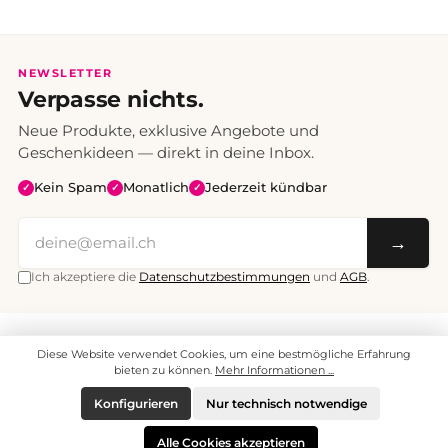
NEWSLETTER
Verpasse nichts.
Neue Produkte, exklusive Angebote und
Geschenkideen — direkt in deine Inbox.
Kein Spam
Monatlich
Jederzeit kündbar
✓
✓
✓
→
Ich akzeptiere die
Datenschutzbestimmungen
und
AGB
.
Alle Preise inklusive Mehrwertsteuer. Versand CHF 6.95, ab CHF 70
Diese Website verwendet Cookies, um eine bestmögliche Erfahrung
versandkostenfrei.
© 2008 - 2026 enjoymedia.ch - Alle Rechte vorbehalten.
bieten zu können.
Mehr Informationen ...
Konfigurieren
Nur technisch notwendige
Alle Cookies akzeptieren