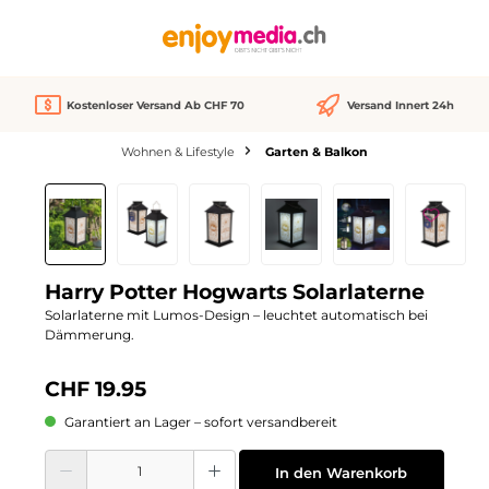
alt springen
Kostenloser Versand Ab CHF 70
Versand Innert 24h
Wohnen & Lifestyle
Garten & Balkon
Bildergalerie überspringen
Harry Potter Hogwarts Solarlaterne
Solarlaterne mit Lumos-Design – leuchtet automatisch bei
Dämmerung.
CHF 19.95
Garantiert an Lager – sofort versandbereit
Produkt Anzahl: Gib den gewünschten Wert ein oder benutze die Schaltflächen
In den Warenkorb