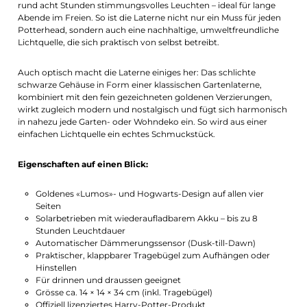
rund acht Stunden stimmungsvolles Leuchten – ideal für lange
Abende im Freien. So ist die Laterne nicht nur ein Muss für jeden
Potterhead, sondern auch eine nachhaltige, umweltfreundliche
Lichtquelle, die sich praktisch von selbst betreibt.
Auch optisch macht die Laterne einiges her: Das schlichte
schwarze Gehäuse in Form einer klassischen Gartenlaterne,
kombiniert mit den fein gezeichneten goldenen Verzierungen,
wirkt zugleich modern und nostalgisch und fügt sich harmonisch
in nahezu jede Garten- oder Wohndeko ein. So wird aus einer
einfachen Lichtquelle ein echtes Schmuckstück.
Eigenschaften auf einen Blick:
Goldenes «Lumos»- und Hogwarts-Design auf allen vier
Seiten
Solarbetrieben mit wiederaufladbarem Akku – bis zu 8
Stunden Leuchtdauer
Automatischer Dämmerungssensor (Dusk-till-Dawn)
Praktischer, klappbarer Tragebügel zum Aufhängen oder
Hinstellen
Für drinnen und draussen geeignet
Grösse ca. 14 × 14 × 34 cm (inkl. Tragebügel)
Offiziell lizenziertes Harry-Potter-Produkt