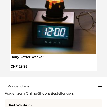
Harry Potter Wecker
Harry
Regulärer Preis:
Regul
CHF 29.95
CHF 
Kundendienst
Fragen zum Online-Shop & Bestellungen:
041 526 04 52