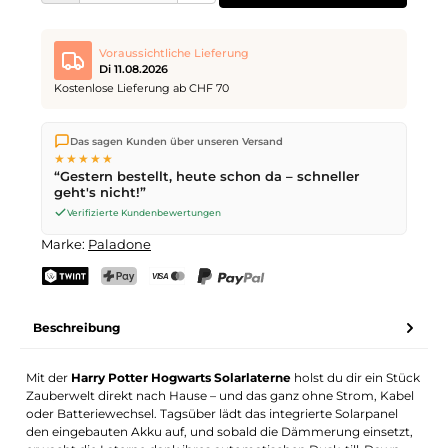
Voraussichtliche Lieferung
Di 11.08.2026
Kostenlose Lieferung ab CHF 70
Wir versenden direkt aus unserem Lager in Kriens. Ab
CHF 70
Das sagen Kunden über unseren Versand
ist die Lieferung kostenlos. Bestellungen bis
17 Uhr
(Mo–Fr)
★★★★★
werden noch am selben Tag versendet – Zustellung am
“Gestern bestellt, heute schon da – schneller
nächsten Werktag
mit der Schweizerischen Post.
geht's nicht!”
Verifizierte Kundenbewertungen
Marke:
Paladone
TWINT
PostFinance Pay
Kreditkarte (Visa, Mastercard)
PayPal
Beschreibung
Mit der
Harry Potter Hogwarts Solarlaterne
holst du dir ein Stück
Zauberwelt direkt nach Hause – und das ganz ohne Strom, Kabel
oder Batteriewechsel. Tagsüber lädt das integrierte Solarpanel
den eingebauten Akku auf, und sobald die Dämmerung einsetzt,