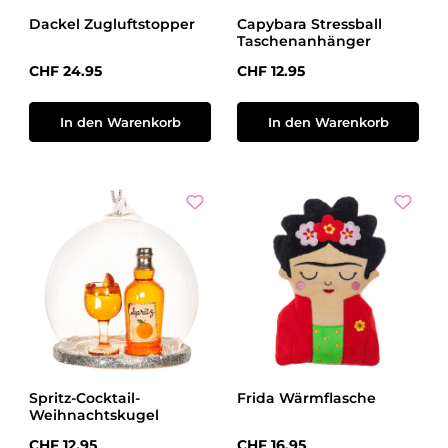
Dackel Zugluftstopper
Capybara Stressball
Taschenanhänger
Regulärer Preis:
Regulärer Preis:
CHF 24.95
CHF 12.95
In den Warenkorb
In den Warenkorb
Spritz-Cocktail-
Frida Wärmflasche
Weihnachtskugel
Regulärer Preis:
Regulärer Preis:
CHF 12.95
CHF 16.95