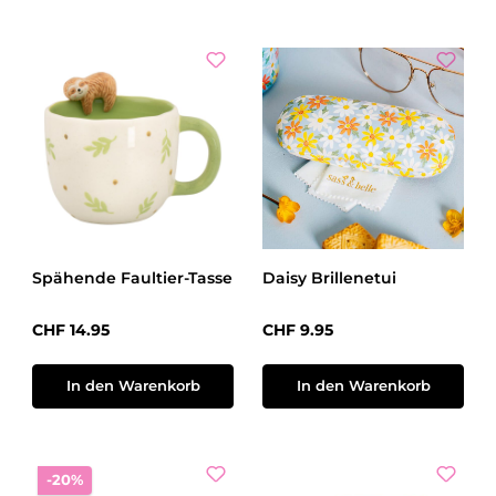
Spähende Faultier-Tasse
Daisy Brillenetui
Regulärer Preis:
Regulärer Preis:
CHF 14.95
CHF 9.95
In den Warenkorb
In den Warenkorb
Rabatt
-20%