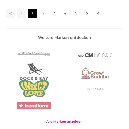
Seite
Seite
Seite
Seite
Seite
1
2
3
4
5
Weitere Marken entdecken
Alle Marken anzeigen