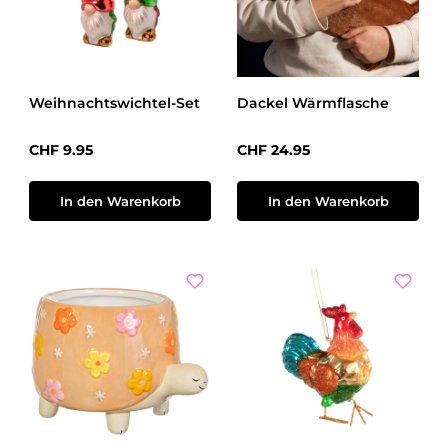
Weihnachtswichtel-Set
Dackel Wärmflasche
Regulärer Preis:
Regulärer Preis:
CHF 9.95
CHF 24.95
In den Warenkorb
In den Warenkorb