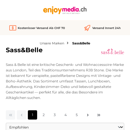
alt springen
Kostenloser Versand Ab CHF 70
Versand Innert 24h
Unsere Marken
Sass&Belle
Sass&Belle
Sass & Belle ist eine britische Geschenk- und Wohnaccessoire-Marke
aus London, Teil des Traditionsunternehmens RJB Stone. Die Marke
ist bekannt für verspielte, pastellfarbene Designs mit Vintage- und
Boho-Ästhetik. Das Sortiment umfasst Tassen, Lunchboxen,
Aufbewahrung, Kinderzimmer-Deko und liebevoll gestaltete
Geschenkartikel — perfekt für alle, die das Besondere im
Alltäglichen suchen.
Seite
Seite
Seite
Seite
Seite
1
2
3
4
5