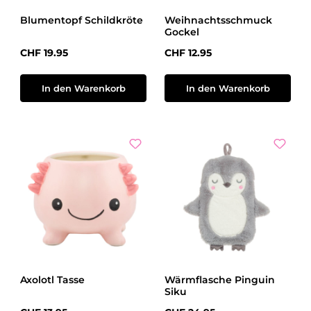
Blumentopf Schildkröte
Weihnachtsschmuck
Gockel
Regulärer Preis:
Regulärer Preis:
CHF 19.95
CHF 12.95
In den Warenkorb
In den Warenkorb
Axolotl Tasse
Wärmflasche Pinguin
Siku