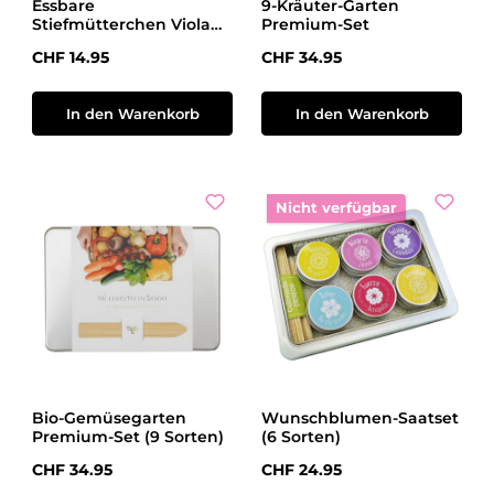
Essbare
9-Kräuter-Garten
Stiefmütterchen Viola
Premium-Set
Tricolor
Regulärer Preis:
Regulärer Preis:
CHF 14.95
CHF 34.95
In den Warenkorb
In den Warenkorb
Nicht verfügbar
Bio-Gemüsegarten
Wunschblumen-Saatset
Premium-Set (9 Sorten)
(6 Sorten)
Regulärer Preis:
Regulärer Preis:
CHF 34.95
CHF 24.95