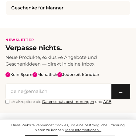
Geschenke für Männer
NEWSLETTER
Verpasse nichts.
Neue Produkte, exklusive Angebote und
Geschenkideen — direkt in deine Inbox.
Kein Spam
Monatlich
Jederzeit kündbar
✓
✓
✓
→
Ich akzeptiere die
Datenschutzbestimmungen
und
AGB
.
Alle Preise inklusive Mehrwertsteuer. Versand CHF 6.95, ab CHF 70
Diese Website verwendet Cookies, um eine bestmögliche Erfahrung
versandkostenfrei.
© 2008 - 2026 enjoymedia.ch - Alle Rechte vorbehalten.
bieten zu können.
Mehr Informationen ...