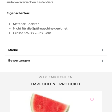
südamerikanischen Lastentiers.
Eigenschaften:
Material: Edelstahl
Nicht für die Spülmaschine geeignet
Grösse : 35.8 x 25.7 x 5 cm
Marke
Bewertungen
EMPFOHLENE PRODUKTE
We