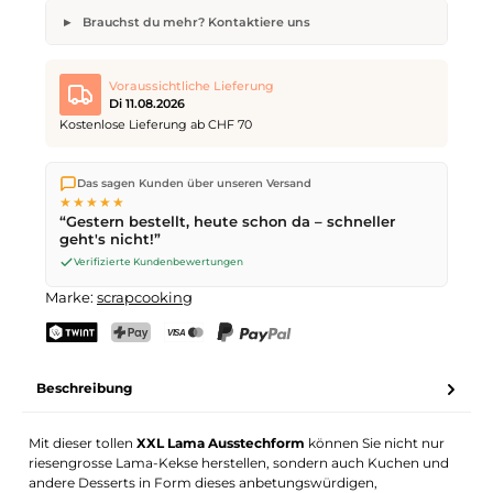
Brauchst du mehr? Kontaktiere uns
XXL Lama Ausstechform
Gewünschte Anzahl
Wunsch-Lieferdatum
Voraussichtliche Lieferung
Di 11.08.2026
Kostenlose Lieferung ab CHF 70
Wir versenden direkt aus unserem Lager in Kriens. Ab
CHF 70
Dein Name
E-Mail-Adresse
Das sagen Kunden über unseren Versand
ist die Lieferung kostenlos. Bestellungen bis
17 Uhr
(Mo–Fr)
★★★★★
werden noch am selben Tag versendet – Zustellung am
“Gestern bestellt, heute schon da – schneller
nächsten Werktag
mit der Schweizerischen Post.
geht's nicht!”
Verifizierte Kundenbewertungen
Anfrage senden
Marke:
scrapcooking
TWINT
PostFinance Pay
Kreditkarte (Visa, Mastercard)
PayPal
Beschreibung
Mit dieser tollen
XXL Lama Ausstechform
können Sie nicht nur
riesengrosse Lama-Kekse herstellen, sondern auch Kuchen und
andere Desserts in Form dieses anbetungswürdigen,