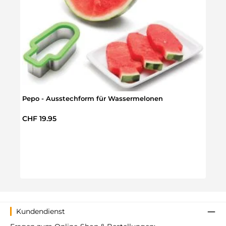
Pepo - Ausstechform für Wassermelonen
Regulärer Preis:
CHF 19.95
Stap
Regul
CHF 
Kundendienst