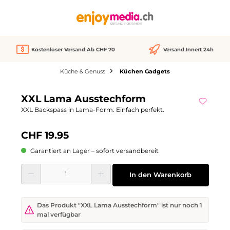
alt springen
Kostenloser Versand Ab CHF 70
Versand Innert 24h
Küche & Genuss
Küchen Gadgets
Bildergalerie überspringen
XXL Lama Ausstechform
XXL Backspass in Lama-Form. Einfach perfekt.
CHF 19.95
Garantiert an Lager – sofort versandbereit
Produkt Anzahl: Gib den gewünschten Wert ein oder benutze die Schaltflächen
In den Warenkorb
Das Produkt "XXL Lama Ausstechform" ist nur noch 1
mal verfügbar