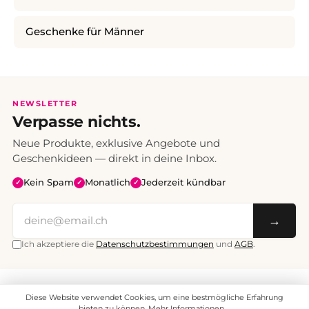
Geschenke für Männer
NEWSLETTER
Verpasse nichts.
Neue Produkte, exklusive Angebote und
Geschenkideen — direkt in deine Inbox.
Kein Spam
Monatlich
Jederzeit kündbar
✓
✓
✓
→
Ich akzeptiere die
Datenschutzbestimmungen
und
AGB
.
Alle Preise inklusive Mehrwertsteuer. Versand CHF 6.95, ab CHF 70
Diese Website verwendet Cookies, um eine bestmögliche Erfahrung
versandkostenfrei.
© 2008 - 2026 enjoymedia.ch - Alle Rechte vorbehalten.
bieten zu können.
Mehr Informationen ...