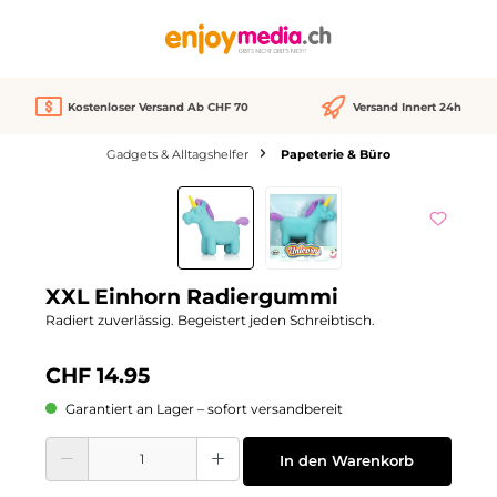
alt springen
Kostenloser Versand Ab CHF 70
Versand Innert 24h
Gadgets & Alltagshelfer
Papeterie & Büro
Bildergalerie überspringen
XXL Einhorn Radiergummi
Radiert zuverlässig. Begeistert jeden Schreibtisch.
CHF 14.95
Garantiert an Lager – sofort versandbereit
Produkt Anzahl: Gib den gewünschten Wert ein oder benutze die Schaltflächen
In den Warenkorb