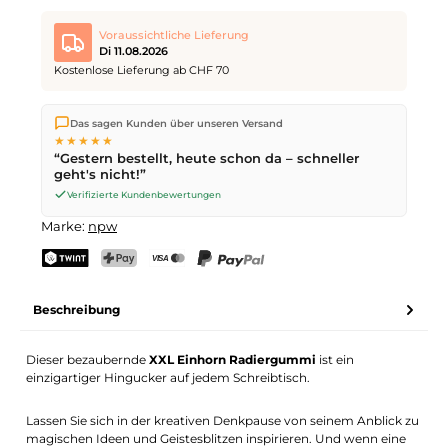
Voraussichtliche Lieferung
Di 11.08.2026
Kostenlose Lieferung ab CHF 70
Wir versenden direkt aus unserem Lager in Kriens. Ab
CHF 70
Das sagen Kunden über unseren Versand
ist die Lieferung kostenlos. Bestellungen bis
17 Uhr
(Mo–Fr)
★★★★★
werden noch am selben Tag versendet – Zustellung am
“Gestern bestellt, heute schon da – schneller
nächsten Werktag
mit der Schweizerischen Post.
geht's nicht!”
Verifizierte Kundenbewertungen
Marke:
npw
TWINT
PostFinance Pay
Kreditkarte (Visa, Mastercard)
PayPal
Beschreibung
Dieser bezaubernde
XXL Einhorn Radiergummi
ist ein
einzigartiger Hingucker auf jedem Schreibtisch.
Lassen Sie sich in der kreativen Denkpause von seinem Anblick zu
magischen Ideen und Geistesblitzen inspirieren. Und wenn eine