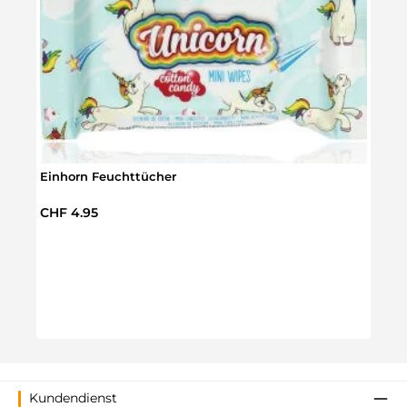
Einhorn Feuchttücher
Regulärer Preis:
CHF 4.95
Einh
Regul
CHF 
Kundendienst