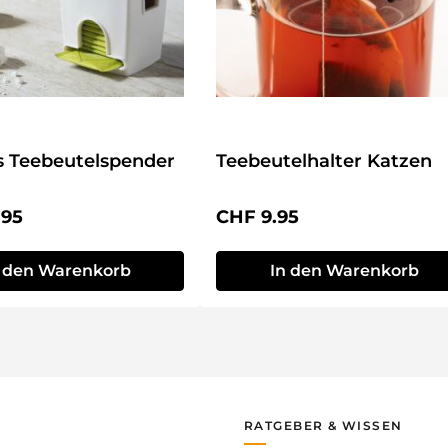
s Teebeutelspender
Teebeutelhalter Katzen
r Preis:
Regulärer Preis:
.95
CHF 9.95
n den Warenkorb
In den Warenkorb
RATGEBER & WISSEN