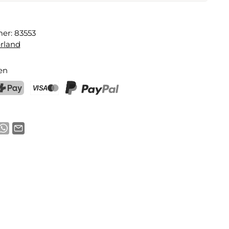
alter Fischer 4-er Set
mer:
83553
E-Mail-Adresse
rland
en
chtigung aktivieren
ostFinance Pay
Kreditkarte (Visa, Mastercard)
PayPal