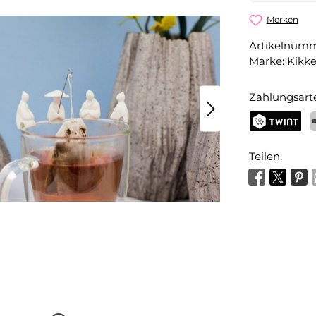
Teebeutelh
Merken
Artikelnum
Dein Name
Marke:
Kikke
Zahlungsart
Benachri
TWINT
P
Teilen: