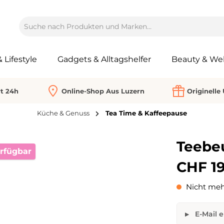
Lifestyle
Gadgets & Alltagshelfer
Beauty & Wel
rt 24h
Online-Shop Aus Luzern
Originelle
Küche & Genuss
Tea Time & Kaffeepause
Teebeu
erfügbar
CHF 19
Nicht meh
E-Mail e