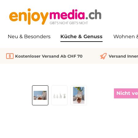
springen
Zur Hauptnavigation springen
Neu & Besonders
Küche & Genuss
Wohnen & 
Kostenloser Versand Ab CHF 70
Versand Inne
Bildergalerie überspringen
Nicht v