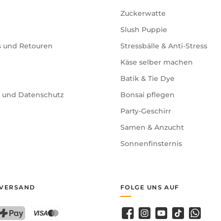
Zuckerwatte
Slush Puppie
s und Retouren
Stressbälle & Anti-Stress
Käse selber machen
Batik & Tie Dye
e und Datenschutz
Bonsai pflegen
Party-Geschirr
Samen & Anzucht
Sonnenfinsternis
 VERSAND
FOLGE UNS AUF
Facebook
Instagram
YouTube
TikTok
WhatsA