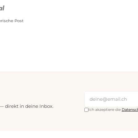
PostFinance Pay
Kreditkarte (Visa, Mastercard)
rische Post
direkt in deine Inbox.
Ich akzeptiere die
Datensc