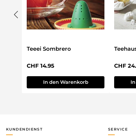
Teeei Sombrero
Teehau
Regulärer Preis:
Reguläre
CHF 14.95
CHF 24
In den Warenkorb
I
KUNDENDIENST
SERVICE