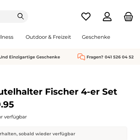
Du hast 0 Produkte au
lness
Outdoor & Freizeit
Geschenke
 Und Einzigartige Geschenke
Fragen? 041 526 04 52
telhalter Fischer 4-er Set
.95
r verfügbar
rhalten, sobald wieder verfügbar