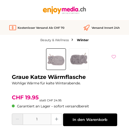
alt springen
Kostenloser Versand Ab CHF 70
Versand Innert 24h
Beauty & Wellness
Winter
Bildergalerie überspringen
Rabatt
-20%
Graue Katze Wärmflasche
Wohlige Wärme für kalte Winterabende.
CHF 19.95
statt
CHF 24.95
Garantiert an Lager – sofort versandbereit
Produkt Anzahl: Gib den gewünschten Wert ein oder benutze die Schaltflächen
In den Warenkorb