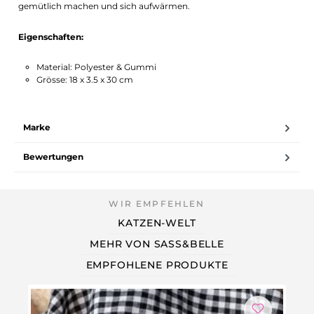
gemütlich machen und sich aufwärmen.
Eigenschaften:
Material: Polyester & Gummi
Grösse: 18 x 3.5 x 30 cm
Marke
Bewertungen
KATZEN-WELT
MEHR VON SASS&BELLE
EMPFOHLENE PRODUKTE
Ni
Katze