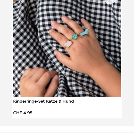
Regul
CHF 
Kinderringe-Set Katze & Hund
Regulärer Preis:
CHF 4.95