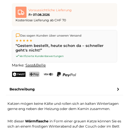
Voraussichtliche Lieferung
Fr 07.08.2026
Kostenlose Lieferung ab CHF 70
Wir versenden direkt aus unserem Lager in Kriens. Ab
CHF 70
Das sagen Kunden über unseren Versand
ist die Lieferung kostenlos. Bestellungen bis
17 Uhr
(Mo–Fr)
★★★★★
werden noch am selben Tag versendet – Zustellung am
“Gestern bestellt, heute schon da – schneller
nächsten Werktag
mit der Schweizerischen Post.
geht's nicht!”
Verifizierte Kundenbewertungen
Marke:
Sass&Belle
TWINT
PostFinance Pay
Kreditkarte (Visa, Mastercard)
PayPal
Beschreibung
Katzen mögen keine Kälte und rollen sich an kalten Wintertagen
gerne eng neben der Heizung oder dem Kamin zusammen.
Mit dieser
Wärmflasche
in Form einer grauen Katze können Sie es
sich an einem frostigen Winterabend auf der Couch oder im Bett