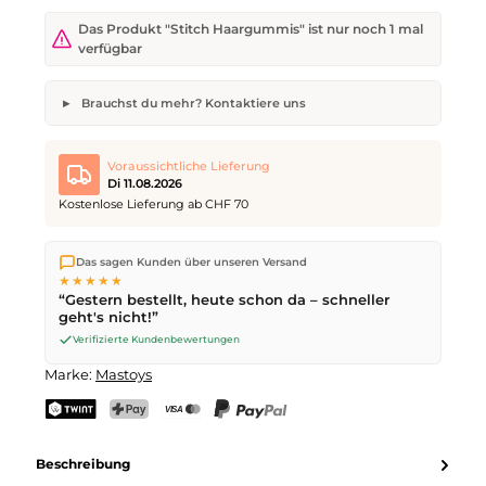
Das Produkt "Stitch Haargummis" ist nur noch 1 mal
verfügbar
Brauchst du mehr? Kontaktiere uns
Stitch Haargummis
Gewünschte Anzahl
Wunsch-Lieferdatum
Voraussichtliche Lieferung
Di 11.08.2026
Kostenlose Lieferung ab CHF 70
Wir versenden direkt aus unserem Lager in Kriens. Ab
CHF 70
Dein Name
E-Mail-Adresse
Das sagen Kunden über unseren Versand
ist die Lieferung kostenlos. Bestellungen bis
17 Uhr
(Mo–Fr)
★★★★★
werden noch am selben Tag versendet – Zustellung am
“Gestern bestellt, heute schon da – schneller
nächsten Werktag
mit der Schweizerischen Post.
geht's nicht!”
Verifizierte Kundenbewertungen
Anfrage senden
Marke:
Mastoys
TWINT
PostFinance Pay
Kreditkarte (Visa, Mastercard)
PayPal
Beschreibung