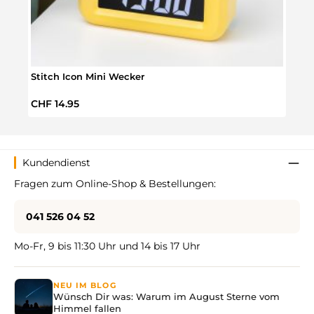
Stitch Icon Mini Wecker
Stitc
Regulärer Preis:
Regul
CHF 14.95
CHF 
Kundendienst
Fragen zum Online-Shop & Bestellungen:
041 526 04 52
Mo-Fr, 9 bis 11:30 Uhr und 14 bis 17 Uhr
NEU IM BLOG
Wünsch Dir was: Warum im August Sterne vom
Himmel fallen