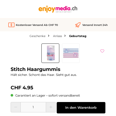
alt springen
Kostenloser Versand Ab CHF 70
Versand Innert 24h
Geschenke
Anlass
Geburtstag
Bildergalerie überspringen
Stitch Haargummis
Hält sicher. Schont das Haar. Sieht gut aus.
CHF 4.95
Garantiert an Lager – sofort versandbereit
Produkt Anzahl: Gib den gewünschten Wert ein oder benutze die Schaltflächen
In den Warenkorb