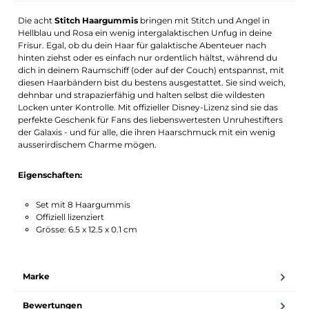
Die acht
Stitch Haargummis
bringen mit Stitch und Angel in
Hellblau und Rosa ein wenig intergalaktischen Unfug in deine
Frisur. Egal, ob du dein Haar für galaktische Abenteuer nach
hinten ziehst oder es einfach nur ordentlich hältst, während du
dich in deinem Raumschiff (oder auf der Couch) entspannst, mit
diesen Haarbändern bist du bestens ausgestattet. Sie sind weich,
dehnbar und strapazierfähig und halten selbst die wildesten
Locken unter Kontrolle. Mit offizieller Disney-Lizenz sind sie das
perfekte Geschenk für Fans des liebenswertesten Unruhestifters
der Galaxis - und für alle, die ihren Haarschmuck mit ein wenig
ausserirdischem Charme mögen.
Eigenschaften:
Set mit 8 Haargummis
Offiziell lizenziert
Grösse: 6.5 x 12.5 x 0.1 cm
Marke
Bewertungen