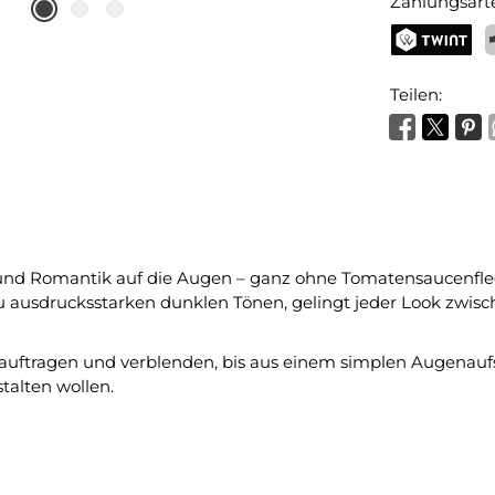
Zahlungsart
TWINT
P
Teilen:
und Romantik auf die Augen – ganz ohne Tomatensaucenflec
u ausdrucksstarken dunklen Tönen, gelingt jeder Look zwis
rn auftragen und verblenden, bis aus einem simplen Augenaufs
talten wollen.