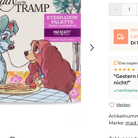
Produkt Anzahl:
Vor
Lie
Di 
Wir versen
Das sagen
die Lieferu
★★★★★
noch am se
“Gestern 
Werktag
mi
nicht!”
Verifizier
Merken
Artikelnum
Marke:
mad 