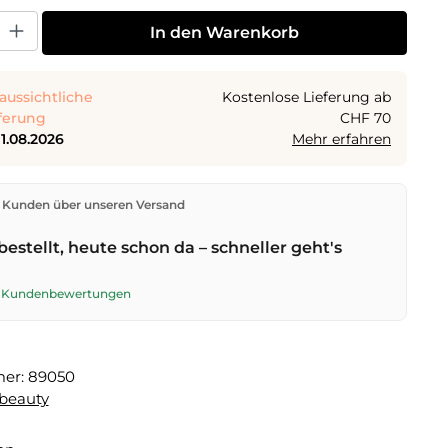
 Gib den gewünschten Wert ein oder benutze die Schaltflächen um die Anza
In den Warenkorb
aussichtliche
Kostenlose Lieferung ab
ferung
CHF 70
11.08.2026
Mehr erfahren
den direkt aus unserem Lager in Kriens. Ab
CHF 70
ist
 Kunden über unseren Versand
ng kostenlos. Bestellungen bis
17 Uhr
(Mo–Fr) werden
lben Tag versendet – Zustellung am
nächsten
bestellt, heute schon da – schneller geht's
t der Schweizerischen Post.
te Kundenbewertungen
mer:
89050
beauty