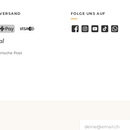
 VERSAND
FOLGE UNS AUF
Facebook
Instagram
YouTube
TikTok
WhatsA
PostFinance Pay
Kreditkarte (Visa, Mastercard)
rische Post