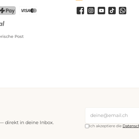
Facebook
Instagram
YouTube
TikTok
WhatsA
PostFinance Pay
Kreditkarte (Visa, Mastercard)
rische Post
direkt in deine Inbox.
Ich akzeptiere die
Datensc