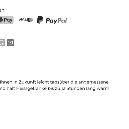
en
ostFinance Pay
Kreditkarte (Visa, Mastercard)
PayPal
s Ihnen in Zukunft leicht tagsüber die angemessene
nd hält Heissgetränke bis zu 12 Stunden lang warm.