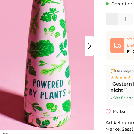
Garantiert
Produkt Anzahl:
Vor
Lie
Fr 
Wir versen
Das sagen
die Lieferu
★★★★★
noch am se
“Gestern 
Werktag
mi
nicht!”
Verifizier
Merken
Artikelnum
Marke:
Sass&