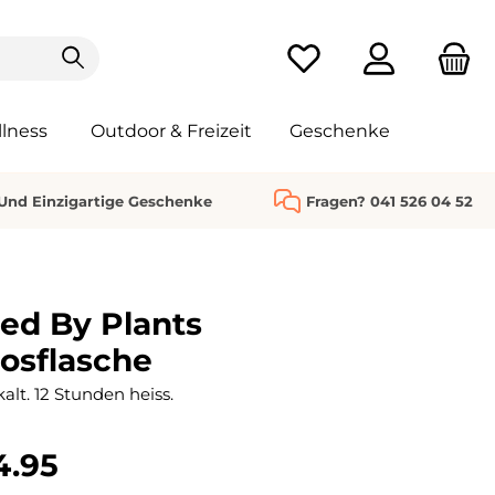
Du hast 0 Produkte au
lness
Outdoor & Freizeit
Geschenke
 Und Einzigartige Geschenke
Fragen? 041 526 04 52
ed By Plants
osflasche
alt. 12 Stunden heiss.
4.95