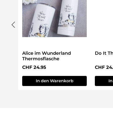
Alice im Wunderland
Do It T
Thermosflasche
Regulärer Preis:
Reguläre
CHF 24.95
CHF 24
In den Warenkorb
I