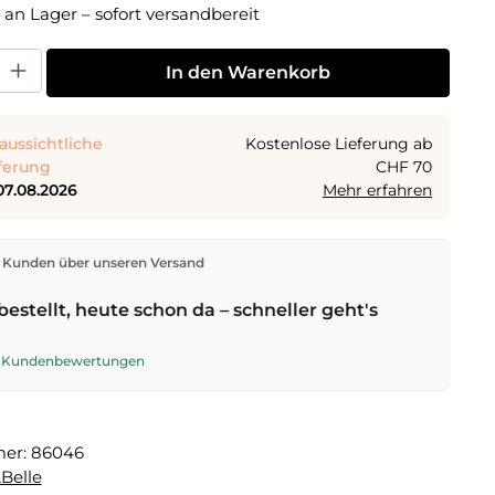
 an Lager – sofort versandbereit
 Gib den gewünschten Wert ein oder benutze die Schaltflächen um die Anza
In den Warenkorb
aussichtliche
Kostenlose Lieferung ab
ferung
CHF 70
07.08.2026
Mehr erfahren
den direkt aus unserem Lager in Kriens. Ab
CHF 70
ist
 Kunden über unseren Versand
ng kostenlos. Bestellungen bis
17 Uhr
(Mo–Fr) werden
lben Tag versendet – Zustellung am
nächsten
bestellt, heute schon da – schneller geht's
t der Schweizerischen Post.
te Kundenbewertungen
mer:
86046
Belle