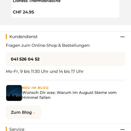
Lioness Thermosflasche
Do I
Regulärer Preis:
Regul
CHF 24.95
CHF 
Kundendienst
Fragen zum Online-Shop & Bestellungen:
041 526 04 52
Mo-Fr, 9 bis 11:30 Uhr und 14 bis 17 Uhr
NEU IM BLOG
Wünsch Dir was: Warum im August Sterne vom
Himmel fallen
Zum Blog
Service