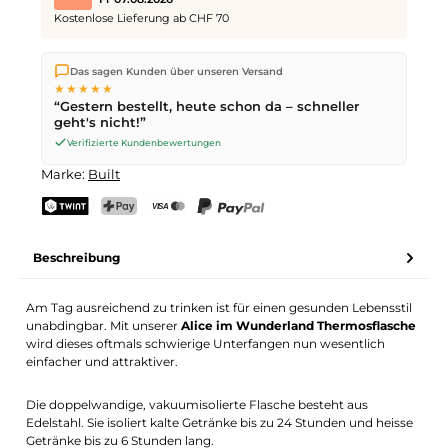
Kostenlose Lieferung ab CHF 70
Wir versenden direkt aus unserem Lager in Kriens. Ab
CHF 70
Das sagen Kunden über unseren Versand
ist die Lieferung kostenlos. Bestellungen bis
17 Uhr
(Mo–Fr)
★★★★★
werden noch am selben Tag versendet – Zustellung am
“Gestern bestellt, heute schon da – schneller
nächsten Werktag
mit der Schweizerischen Post.
geht's nicht!”
Verifizierte Kundenbewertungen
Marke:
Built
TWINT
PostFinance Pay
Kreditkarte (Visa, Mastercard)
PayPal
Beschreibung
Am Tag ausreichend zu trinken ist für einen gesunden Lebensstil
unabdingbar. Mit unserer
Alice im Wunderland Thermosflasche
wird dieses oftmals schwierige Unterfangen nun wesentlich
einfacher und attraktiver.
Die doppelwandige, vakuumisolierte Flasche besteht aus
Edelstahl. Sie isoliert kalte Getränke bis zu 24 Stunden und heisse
Getränke bis zu 6 Stunden lang.