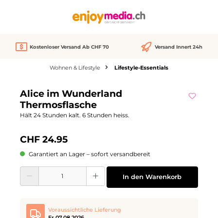
alt springen
Kostenloser Versand Ab CHF 70
Versand Innert 24h
Wohnen & Lifestyle
Lifestyle-Essentials
Bildergalerie überspringen
Alice im Wunderland
Thermosflasche
Hält 24 Stunden kalt. 6 Stunden heiss.
CHF 24.95
Garantiert an Lager – sofort versandbereit
Produkt Anzahl: Gib den gewünschten Wert ein oder benutze die Schaltflächen
In den Warenkorb
Voraussichtliche Lieferung
Fr 07.08.2026