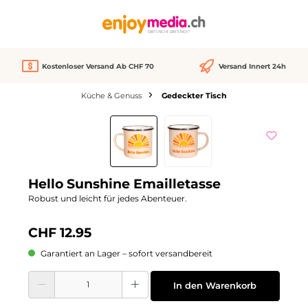
alt springen
Kostenloser Versand Ab CHF 70
Versand Innert 24h
Küche & Genuss
Gedeckter Tisch
Bildergalerie überspringen
Hello Sunshine Emailletasse
Robust und leicht für jedes Abenteuer.
CHF 12.95
Garantiert an Lager – sofort versandbereit
Produkt Anzahl: Gib den gewünschten Wert ein oder benutze die Schaltflächen
In den Warenkorb