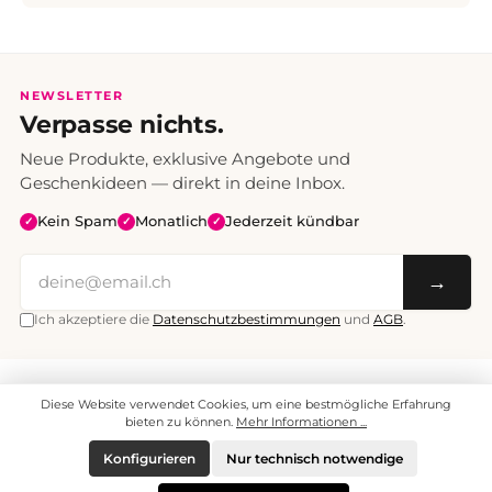
NEWSLETTER
Verpasse nichts.
Neue Produkte, exklusive Angebote und
Geschenkideen — direkt in deine Inbox.
Kein Spam
Monatlich
Jederzeit kündbar
✓
✓
✓
→
Ich akzeptiere die
Datenschutzbestimmungen
und
AGB
.
Alle Preise inklusive Mehrwertsteuer. Versand CHF 6.95, ab CHF 70
Diese Website verwendet Cookies, um eine bestmögliche Erfahrung
versandkostenfrei.
© 2008 - 2026 enjoymedia.ch - Alle Rechte vorbehalten.
bieten zu können.
Mehr Informationen ...
Konfigurieren
Nur technisch notwendige