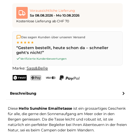
Voraussichtliche Lieferung
Sa 08.08.2026 - Mo 10.08.2026
Kostenlose Lieferung ab CHF 70
Wir versenden direkt aus unserem Lager in Kriens. Ab
CHF 70
Das sagen Kunden über unseren Versand
ist die Lieferung kostenlos. Bestellungen bis
17 Uhr
(Mo–Fr)
★★★★★
werden noch am selben Tag versendet – Zustellung am
“Gestern bestellt, heute schon da – schneller
nächsten Werktag
mit der Schweizerischen Post.
geht's nicht!”
Samstagszustellung am
Sa 08.08.2026
für CHF 9.95 – bestelle
bis
Freitag, 17 Uhr
.
Verifizierte Kundenbewertungen
Marke:
Sass&Belle
TWINT
PostFinance Pay
Kreditkarte (Visa, Mastercard)
PayPal
Beschreibung
Diese
Hello Sunshine Emailletasse
ist ein grossartiges Geschenk
für alle, die gerne den Sonnenaufgang am Meer oder in den
Bergen geniessen. Da die Tasse leicht und robust ist, ist sie
natürlich ein perfekter Begleiter bei Ihren Abenteuern in der freien
Natur, sei es beim Campen oder beim Wandern.