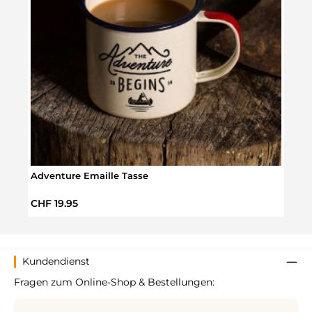
Adventure Emaille Tasse
Emai
Regulärer Preis:
Regul
CHF 19.95
CHF 
Kundendienst
Fragen zum Online-Shop & Bestellungen: