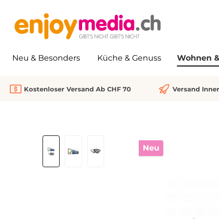
springen
Zur Hauptnavigation springen
Neu & Besonders
Küche & Genuss
Wohnen & 
Kostenloser Versand Ab CHF 70
Versand Inne
Bildergalerie überspringen
Neu