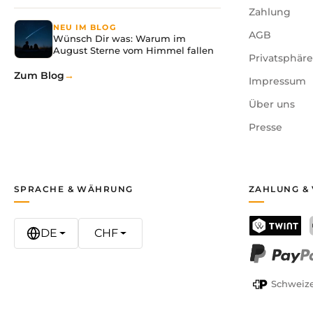
Zahlung
NEU IM BLOG
AGB
Wünsch Dir was: Warum im
August Sterne vom Himmel fallen
Privatsphär
Zum Blog
Impressum
Über uns
Presse
SPRACHE & WÄHRUNG
ZAHLUNG &
DE
CHF
TWINT
PayPal
Schweize