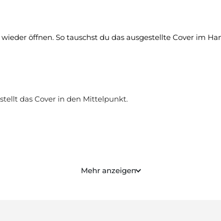
wieder öffnen. So tauschst du das ausgestellte Cover im
ellt das Cover in den Mittelpunkt.
 Geschenk für Vinyl-Sammler, Musikliebhaberinnen und -liebha
Mehr anzeigen
 eine ganze Cover-Galerie.
hmen sitzt.