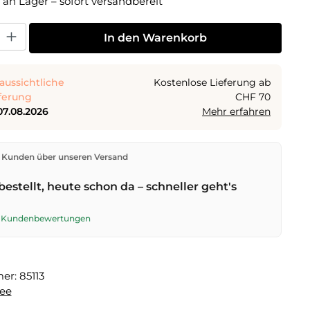
 an Lager – sofort versandbereit
 Gib den gewünschten Wert ein oder benutze die Schaltflächen um die Anza
In den Warenkorb
aussichtliche
Kostenlose Lieferung ab
ferung
CHF 70
07.08.2026
Mehr erfahren
den direkt aus unserem Lager in Kriens. Ab
CHF 70
ist
 Kunden über unseren Versand
ng kostenlos. Bestellungen bis
17 Uhr
(Mo–Fr) werden
lben Tag versendet – Zustellung am
nächsten
bestellt, heute schon da – schneller geht's
t der Schweizerischen Post.
te Kundenbewertungen
mer:
85113
ee