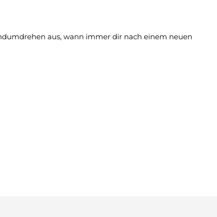
 Handumdrehen aus, wann immer dir nach einem neuen
ber und alle, die ihre Lieblingsalben gerne zeigen.