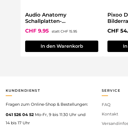
Welche Farbe hat der Rahmen?
Schwarz.
Audio Anatomy
Pixoo Di
Schallplatten-
Bilder
Reinigungsset
Verkaufspreis:
Regulärer Preis:
Reguläre
CHF 9.95
CHF 54
statt
CHF 15.95
In den Warenkorb
I
KUNDENDIENST
SERVICE
Fragen zum Online-Shop & Bestellungen:
FAQ
Kontakt
041 526 04 52
Mo-Fr, 9 bis 11:30 Uhr und
14 bis 17 Uhr
Versandinfo