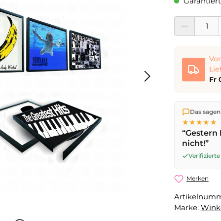
Garantiert
Produkt Anzahl:
Vor
Lie
Fr 
Wir versen
Das sagen
die Lieferu
★★★★★
noch am se
“Gestern 
Werktag
mi
nicht!”
Verifizier
Merken
Artikelnum
Marke:
Wink