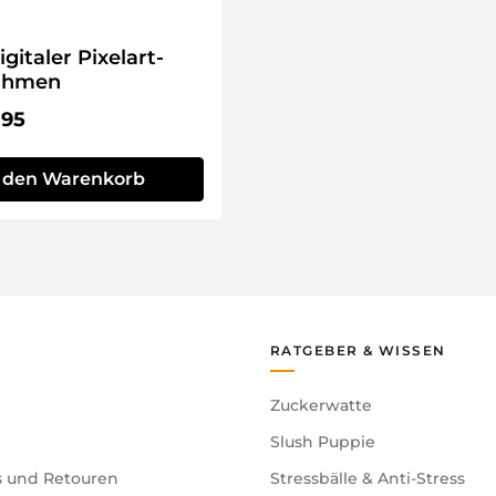
gitaler Pixelart-
rahmen
r Preis:
.95
n den Warenkorb
RATGEBER & WISSEN
Zuckerwatte
Slush Puppie
s und Retouren
Stressbälle & Anti-Stress