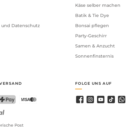
Käse selber machen
Batik & Tie Dye
e und Datenschutz
Bonsai pflegen
Party-Geschirr
Samen & Anzucht
Sonnenfinsternis
 VERSAND
FOLGE UNS AUF
Facebook
Instagram
YouTube
TikTok
WhatsA
PostFinance Pay
Kreditkarte (Visa, Mastercard)
rische Post