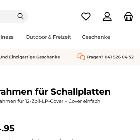
Du hast 0 Produkte au
lness
Outdoor & Freizeit
Geschenke
 Und Einzigartige Geschenke
Fragen? 041 526 04 52
rahmen für Schallplatten
hmen für 12-Zoll-LP-Cover – Cover einfach
.95