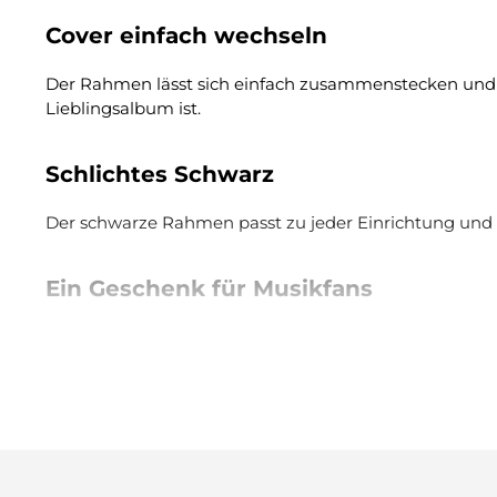
Cover einfach wechseln
Der Rahmen lässt sich einfach zusammenstecken und 
Lieblingsalbum ist.
Schlichtes Schwarz
Der schwarze Rahmen passt zu jeder Einrichtung und st
Ein Geschenk für Musikfans
Der Bilderrahmen für Schallplatten ist ein originelles
Tipps und Tricks
Mehrere Rahmen nebeneinander aufhängen ergibt
Das Cover mittig einlegen, damit es gerade im Ra