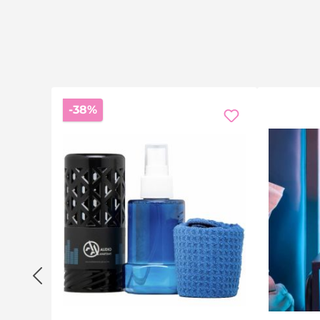
Am besten nur das Cover einrahmen – die Schallpla
Details
Bilderrahmen für 12-Zoll-LP-Cover
Für alle Vinyl-Langspielplatten-Cover geeignet
Cover lässt sich einfach wechseln
Rabatt
-38%
Farbe: Schwarz
Zum Aufhängen an der Wand
Häufige Fragen (FAQ)
Für welche Plattengrösse ist der Rahmen?
Für 12-Zoll-LP-Cover (Langspielplatten).
Lässt sich das Cover wechseln?
Ja, der Rahmen lässt sich öffnen und das Cover austau