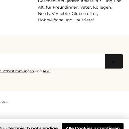
Geschenke zu jedem Anlass, für Jung und
Alt, für Freundinnen, Väter, Kollegen,
Nerds, Verliebte, Globetrotter,
Hobbyköche und Haustiere!
→
hutzbestimmungen
und
AGB
.
nfrei.
Nur technisch notwendige
Alle Cookies akzeptieren