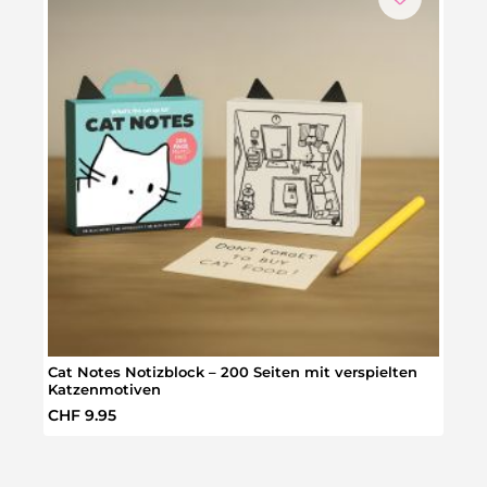
Cat Notes Notizblock – 200 Seiten mit verspielten
Katz
Katzenmotiven
Regulärer Preis:
Regul
CHF 9.95
CHF 