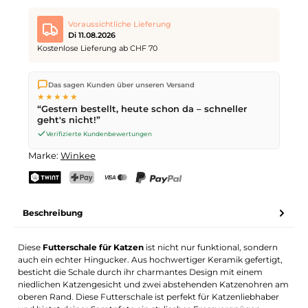
Voraussichtliche Lieferung
Di 11.08.2026
Kostenlose Lieferung ab CHF 70
Wir versenden direkt aus unserem Lager in Kriens. Ab
CHF 70
Das sagen Kunden über unseren Versand
ist die Lieferung kostenlos. Bestellungen bis
17 Uhr
(Mo–Fr)
★★★★★
werden noch am selben Tag versendet – Zustellung am
“Gestern bestellt, heute schon da – schneller
nächsten Werktag
mit der Schweizerischen Post.
geht's nicht!”
Verifizierte Kundenbewertungen
Marke:
Winkee
TWINT
PostFinance Pay
Kreditkarte (Visa, Mastercard)
PayPal
Beschreibung
Diese
Futterschale für Katzen
ist nicht nur funktional, sondern
auch ein echter Hingucker. Aus hochwertiger Keramik gefertigt,
besticht die Schale durch ihr charmantes Design mit einem
niedlichen Katzengesicht und zwei abstehenden Katzenohren am
oberen Rand. Diese Futterschale ist perfekt für Katzenliebhaber