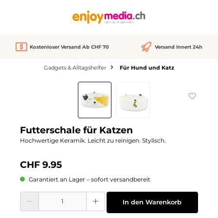
alt springen
Kostenloser Versand Ab CHF 70
Versand Innert 24h
Gadgets & Alltagshelfer
Für Hund und Katz
Bildergalerie überspringen
Futterschale für Katzen
Hochwertige Keramik. Leicht zu reinigen. Stylisch.
CHF 9.95
Garantiert an Lager – sofort versandbereit
Produkt Anzahl: Gib den gewünschten Wert ein oder benutze die Schaltflächen
In den Warenkorb