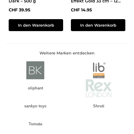
Dark – 500 g
Effekt Gold 33 cm – 12
Stück
Regulärer Preis:
Regulärer Preis:
CHF 39.95
CHF 14.95
In den Warenkorb
In den Warenkorb
Weitere Marken entdecken