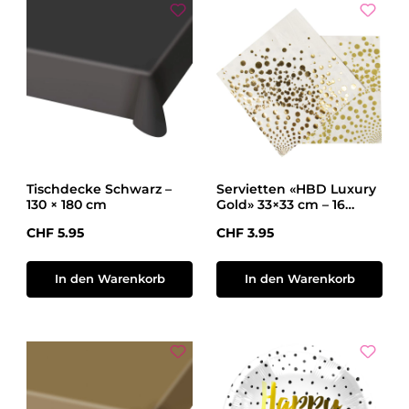
Tischdecke Schwarz –
Servietten «HBD Luxury
130 × 180 cm
Gold» 33×33 cm – 16
Stück
Regulärer Preis:
Regulärer Preis:
CHF 5.95
CHF 3.95
In den Warenkorb
In den Warenkorb