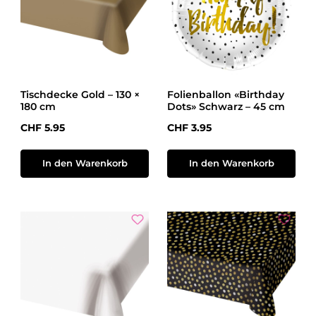
Tischdecke Gold – 130 ×
Folienballon «Birthday
180 cm
Dots» Schwarz – 45 cm
Regulärer Preis:
Regulärer Preis:
CHF 5.95
CHF 3.95
In den Warenkorb
In den Warenkorb