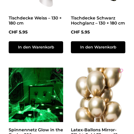
Tischdecke Weiss – 130 ×
Tischdecke Schwarz
180 cm
Hochglanz – 130 × 180 cm
Regulärer Preis:
Regulärer Preis:
CHF 5.95
CHF 5.95
In den Warenkorb
In den Warenkorb
Spinnennetz Glow in the
Latex-Ballons Mirror-