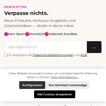
NEWSLETTER
Verpasse nichts.
Neue Produkte, exklusive Angebote und
Geschenkideen — direkt in deine Inbox.
Kein Spam
Monatlich
Jederzeit kündbar
✓
✓
✓
→
Ich akzeptiere die
Datenschutzbestimmungen
und
AGB
.
Alle Preise inklusive Mehrwertsteuer. Versand CHF 6.95, ab CHF 70
Diese Website verwendet Cookies, um eine bestmögliche Erfahrung
versandkostenfrei.
© 2008 - 2026 enjoymedia.ch - Alle Rechte vorbehalten.
bieten zu können.
Mehr Informationen ...
Konfigurieren
Nur technisch notwendige
Alle Cookies akzeptieren