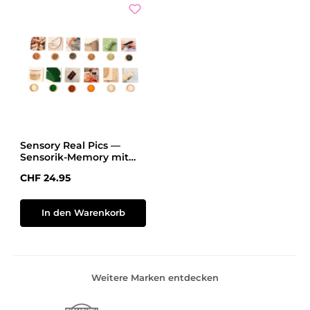
Sensory Real Pics —
Sensorik-Memory mit
echten Fotos
Regulärer Preis:
CHF 24.95
In den Warenkorb
Weitere Marken entdecken