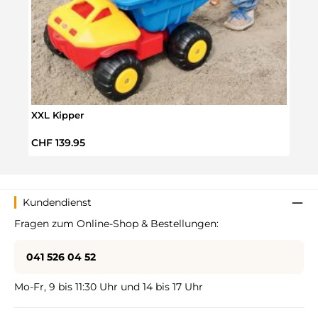
XXL Kipper
XXl 
Regulärer Preis:
Regul
CHF 139.95
CHF 
Kundendienst
Fragen zum Online-Shop & Bestellungen:
041 526 04 52
Mo-Fr, 9 bis 11:30 Uhr und 14 bis 17 Uhr