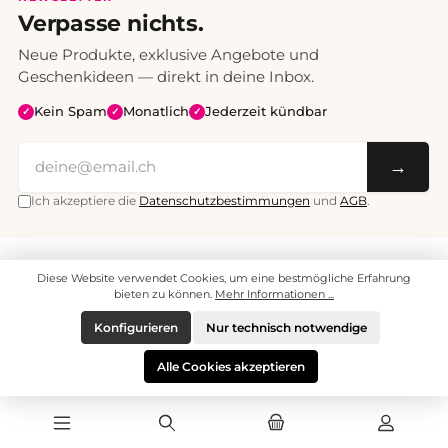
Verpasse nichts.
Neue Produkte, exklusive Angebote und
Geschenkideen — direkt in deine Inbox.
Kein Spam
Monatlich
Jederzeit kündbar
✓
✓
✓
→
Ich akzeptiere die
Datenschutzbestimmungen
und
AGB
.
Alle Preise inklusive Mehrwertsteuer. Versand CHF 6.95, ab CHF 70
Diese Website verwendet Cookies, um eine bestmögliche Erfahrung
versandkostenfrei.
© 2008 - 2026 enjoymedia.ch - Alle Rechte vorbehalten.
bieten zu können.
Mehr Informationen ...
Konfigurieren
Nur technisch notwendige
Alle Cookies akzeptieren