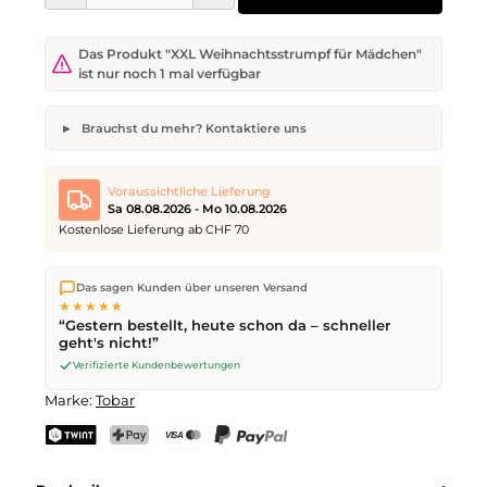
Das Produkt "XXL Weihnachtsstrumpf für Mädchen"
ist nur noch 1 mal verfügbar
Brauchst du mehr? Kontaktiere uns
XXL Weihnachtsstrumpf für Mädchen
Gewünschte Anzahl
Wunsch-Lieferdatum
Voraussichtliche Lieferung
Sa 08.08.2026 - Mo 10.08.2026
Kostenlose Lieferung ab CHF 70
Wir versenden direkt aus unserem Lager in Kriens. Ab
CHF 70
Dein Name
E-Mail-Adresse
Das sagen Kunden über unseren Versand
ist die Lieferung kostenlos. Bestellungen bis
17 Uhr
(Mo–Fr)
★★★★★
werden noch am selben Tag versendet – Zustellung am
“Gestern bestellt, heute schon da – schneller
nächsten Werktag
mit der Schweizerischen Post.
geht's nicht!”
Samstagszustellung am
Sa 08.08.2026
für CHF 9.95 – bestelle
bis
Freitag, 17 Uhr
.
Verifizierte Kundenbewertungen
Anfrage senden
Marke:
Tobar
TWINT
PostFinance Pay
Kreditkarte (Visa, Mastercard)
PayPal