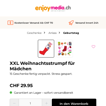
alt springen
Kostenloser Versand Ab CHF 70
Versand Innert 24h
Geschenke
Anlass
Geburtstag
Bildergalerie überspringen
We Love
XXL Weihnachtsstrumpf für
Mädchen
15 Geschenke fertig verpackt. Stress gespart.
CHF 29.95
Garantiert an Lager – sofort versandbereit
Produkt Anzahl: Gib den gewünschten Wert ein oder benutze die Schaltflächen
In den Warenkorb