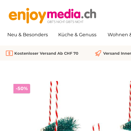
springen
Zur Hauptnavigation springen
Neu & Besonders
Küche & Genuss
Wohnen & 
Kostenloser Versand Ab CHF 70
Versand Inne
Bildergalerie überspringen
Rabatt
-50%