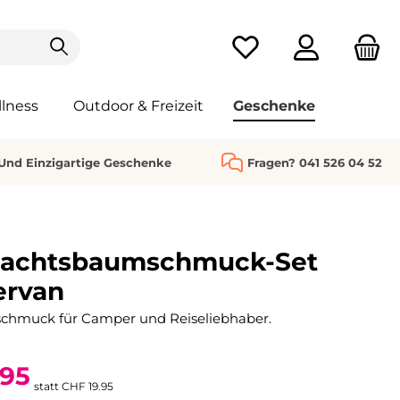
Du hast 0 Produkte au
lness
Outdoor & Freizeit
Geschenke
 Und Einzigartige Geschenke
Fragen? 041 526 04 52
achtsbaumschmuck-Set
rvan
chmuck für Camper und Reiseliebhaber.
.95
statt
CHF 19.95