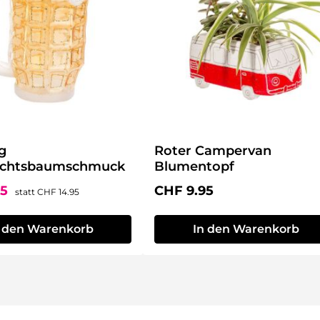
g
Roter Campervan
chtsbaumschmuck
Blumentopf
preis:
Regulärer Preis:
Regulärer Preis:
95
CHF 9.95
statt
CHF 14.95
n den Warenkorb
In den Warenkorb