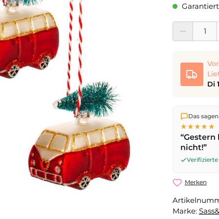
Garantiert
Produkt Anzahl:
Vor
Lie
Di 
Wir versen
Das sagen
die Lieferu
★★★★★
noch am se
“Gestern 
Werktag
mi
nicht!”
Verifizier
Merken
Artikelnum
Marke:
Sass&