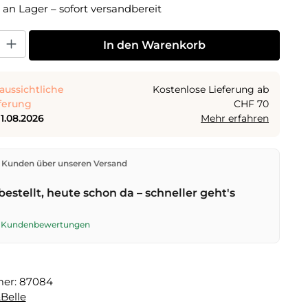
 an Lager – sofort versandbereit
 Gib den gewünschten Wert ein oder benutze die Schaltflächen um die Anza
In den Warenkorb
aussichtliche
Kostenlose Lieferung ab
ferung
CHF 70
11.08.2026
Mehr erfahren
den direkt aus unserem Lager in Kriens. Ab
CHF 70
ist
 Kunden über unseren Versand
ng kostenlos. Bestellungen bis
17 Uhr
(Mo–Fr) werden
lben Tag versendet – Zustellung am
nächsten
bestellt, heute schon da – schneller geht's
t der Schweizerischen Post.
te Kundenbewertungen
mer:
87084
Belle