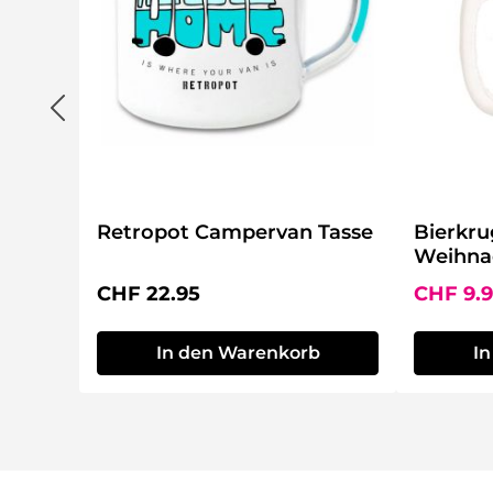
Retropot Campervan Tasse
Bierkru
Weihna
Regulärer Preis:
Verkaufs
CHF 22.95
CHF 9.
In den Warenkorb
I