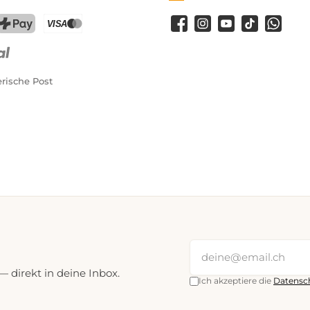
Facebook
Instagram
YouTube
TikTok
WhatsA
PostFinance Pay
Kreditkarte (Visa, Mastercard)
rische Post
direkt in deine Inbox.
Ich akzeptiere die
Datensc