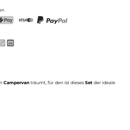
en
ostFinance Pay
Kreditkarte (Visa, Mastercard)
PayPal
en
Campervan
träumt, für den ist dieses
Set
der ideale