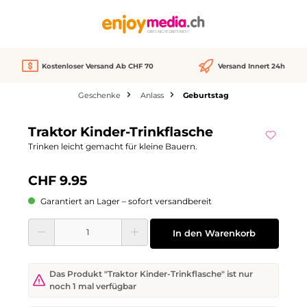
alt springen
Kostenloser Versand Ab CHF 70
Versand Innert 24h
Geschenke
Anlass
Geburtstag
Bildergalerie überspringen
Traktor Kinder-Trinkflasche
Trinken leicht gemacht für kleine Bauern.
CHF 9.95
Garantiert an Lager – sofort versandbereit
Produkt Anzahl: Gib den gewünschten Wert ein oder benutze die Schaltflächen
In den Warenkorb
Das Produkt "Traktor Kinder-Trinkflasche" ist nur
noch 1 mal verfügbar