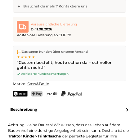
Brauchst du mehr? Kontaktiere uns
Traktor Kinder-Trinkflasche
Gewünschte Anzahl
Wunsch-Lieferdatum
Voraussichtliche Lieferung
Di 11.08.2026
Kostenlose Lieferung ab CHF 70
Wir versenden direkt aus unserem Lager in Kriens. Ab
CHF 70
Dein Name
E-Mail-Adresse
Das sagen Kunden über unseren Versand
ist die Lieferung kostenlos. Bestellungen bis
17 Uhr
(Mo–Fr)
★★★★★
werden noch am selben Tag versendet – Zustellung am
“Gestern bestellt, heute schon da – schneller
nächsten Werktag
mit der Schweizerischen Post.
geht's nicht!”
Verifizierte Kundenbewertungen
Anfrage senden
Marke:
Sass&Belle
TWINT
PostFinance Pay
Kreditkarte (Visa, Mastercard)
PayPal
Beschreibung
Achtung, kleine Bauern! Wir wissen, dass das Leben auf dem
Bauernhof eine durstige Angelegenheit sein kann. Deshalb ist die
Traktor Kinder-Trinkflasche
der perfekte Begleiter für Ihre