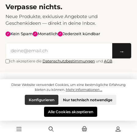
Verpasse nichts.
Neue Produkte, exklusive Angebote und
Geschenkideen — direkt in deine Inbox.
Kein Spam
Monatlich
Jederzeit kündbar
✓
✓
✓
→
Ich akzeptiere die
Datenschutzbestimmungen
und
AGB
.
Alle Preise inklusive Mehrwertsteuer. Versand CHF 6.95, ab CHF 70
Diese Website verwendet Cookies, um eine bestmögliche Erfahrung
versandkostenfrei.
© 2008 - 2026 enjoymedia.ch - Alle Rechte vorbehalten.
bieten zu können.
Mehr Informationen ...
Konfigurieren
Nur technisch notwendige
Alle Cookies akzeptieren