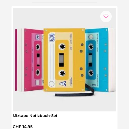
Mixtape Notizbuch-Set
Harr
Regulärer Preis:
Regul
CHF 14.95
CHF 