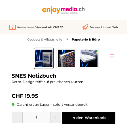
alt springen
Kostenloser Versand Ab CHF 70
Versand Innert 24h
Gadgets & Alltagshelfer
Papeterie & Büro
Bildergalerie überspringen
SNES Notizbuch
Retro-Design trifft auf praktischen Nutzen.
CHF 19.95
Garantiert an Lager – sofort versandbereit
Produkt Anzahl: Gib den gewünschten Wert ein oder benutze die Schaltflächen
In den Warenkorb