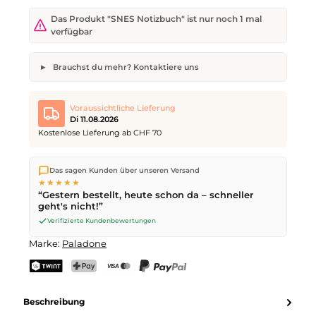
Das Produkt "SNES Notizbuch" ist nur noch 1 mal
verfügbar
Brauchst du mehr? Kontaktiere uns
SNES Notizbuch
Gewünschte Anzahl
Wunsch-Lieferdatum
Voraussichtliche Lieferung
Di 11.08.2026
Kostenlose Lieferung ab CHF 70
Wir versenden direkt aus unserem Lager in Kriens. Ab
CHF 70
Dein Name
E-Mail-Adresse
Das sagen Kunden über unseren Versand
ist die Lieferung kostenlos. Bestellungen bis
17 Uhr
(Mo–Fr)
★★★★★
werden noch am selben Tag versendet – Zustellung am
“Gestern bestellt, heute schon da – schneller
nächsten Werktag
mit der Schweizerischen Post.
geht's nicht!”
Verifizierte Kundenbewertungen
Anfrage senden
Marke:
Paladone
TWINT
PostFinance Pay
Kreditkarte (Visa, Mastercard)
PayPal
Beschreibung