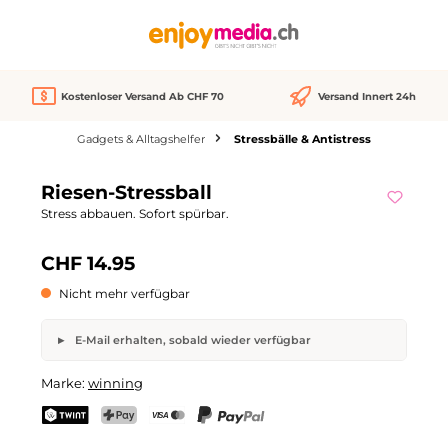
alt springen
Kostenloser Versand Ab CHF 70
Versand Innert 24h
Gadgets & Alltagshelfer
Stressbälle & Antistress
Bildergalerie überspringen
Riesen-Stressball
Nicht verfügbar
Stress abbauen. Sofort spürbar.
CHF 14.95
Nicht mehr verfügbar
E-Mail erhalten, sobald wieder verfügbar
Riesen-Stressball
Marke:
winning
Dein Name
E-Mail-Adresse
TWINT
PostFinance Pay
Kreditkarte (Visa, Mastercard)
PayPal