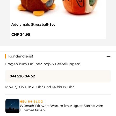
Adoramals Stressball-Set
Axolo
Regulärer Preis:
Regul
CHF 24.95
CHF 
Kundendienst
Fragen zum Online-Shop & Bestellungen:
041 526 04 52
Mo-Fr, 9 bis 11:30 Uhr und 14 bis 17 Uhr
NEU IM BLOG
Wünsch Dir was: Warum im August Sterne vom
Himmel fallen