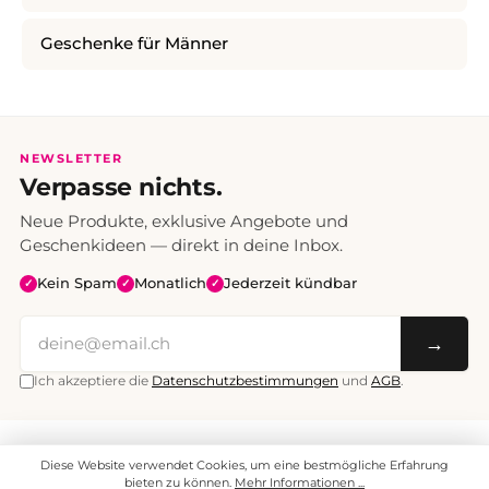
Geschenke für Männer
NEWSLETTER
Verpasse nichts.
Neue Produkte, exklusive Angebote und
Geschenkideen — direkt in deine Inbox.
Kein Spam
Monatlich
Jederzeit kündbar
✓
✓
✓
→
Ich akzeptiere die
Datenschutzbestimmungen
und
AGB
.
Alle Preise inklusive Mehrwertsteuer. Versand CHF 6.95, ab CHF 70
Diese Website verwendet Cookies, um eine bestmögliche Erfahrung
versandkostenfrei.
© 2008 - 2026 enjoymedia.ch - Alle Rechte vorbehalten.
bieten zu können.
Mehr Informationen ...