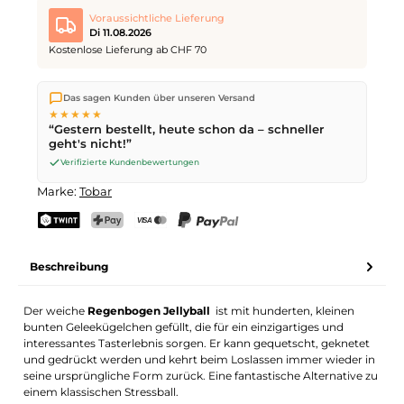
Voraussichtliche Lieferung
Di 11.08.2026
Kostenlose Lieferung ab CHF 70
Wir versenden direkt aus unserem Lager in Kriens. Ab
CHF 70
Das sagen Kunden über unseren Versand
ist die Lieferung kostenlos. Bestellungen bis
17 Uhr
(Mo–Fr)
★★★★★
werden noch am selben Tag versendet – Zustellung am
“Gestern bestellt, heute schon da – schneller
nächsten Werktag
mit der Schweizerischen Post.
geht's nicht!”
Verifizierte Kundenbewertungen
Marke:
Tobar
TWINT
PostFinance Pay
Kreditkarte (Visa, Mastercard)
PayPal
Beschreibung
Der weiche
Regenbogen Jellyball
ist mit hunderten, kleinen
bunten Geleekügelchen gefüllt, die für ein einzigartiges und
interessantes Tasterlebnis sorgen. Er kann gequetscht, geknetet
und gedrückt werden und kehrt beim Loslassen immer wieder in
seine ursprüngliche Form zurück. Eine fantastische Alternative zu
einem klassischen Stressball.