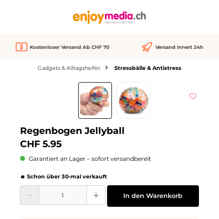
alt springen
Kostenloser Versand Ab CHF 70
Versand Innert 24h
Gadgets & Alltagshelfer
Stressbälle & Antistress
Bildergalerie überspringen
Regenbogen Jellyball
CHF 5.95
Garantiert an Lager – sofort versandbereit
🔥 Schon über 30-mal verkauft
Produkt Anzahl: Gib den gewünschten Wert ein oder benutze die Schaltflächen
In den Warenkorb