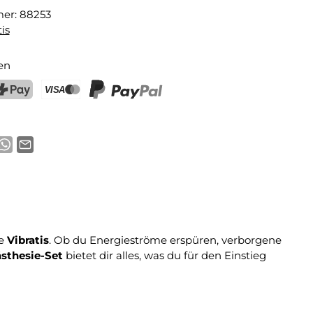
mer:
88253
is
en
ostFinance Pay
Kreditkarte (Visa, Mastercard)
PayPal
ke
Vibratis
. Ob du Energieströme erspüren, verborgene
sthesie-Set
bietet dir alles, was du für den Einstieg