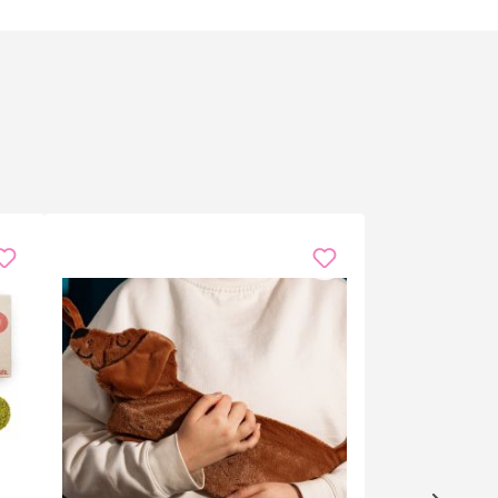
uhe kommt. Stelle eine klare Ja/Nein-Frage und
t intuitiv erkennst. Das Pendel eignet sich ideal für
 du Wasserquellen suchst, die Energie in deinem
erialien (Messing und Kupfer) sorgen für ein