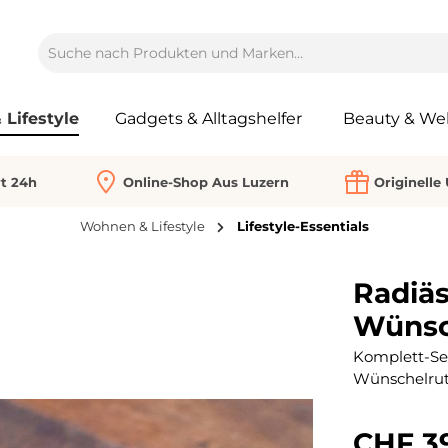
Lifestyle
Gadgets & Alltagshelfer
Beauty & Wel
rt 24h
Online-Shop Aus Luzern
Originelle
Wohnen & Lifestyle
Lifestyle-Essentials
Radiäs
Wünsc
Komplett-Set
Wünschelrute
CHF 3