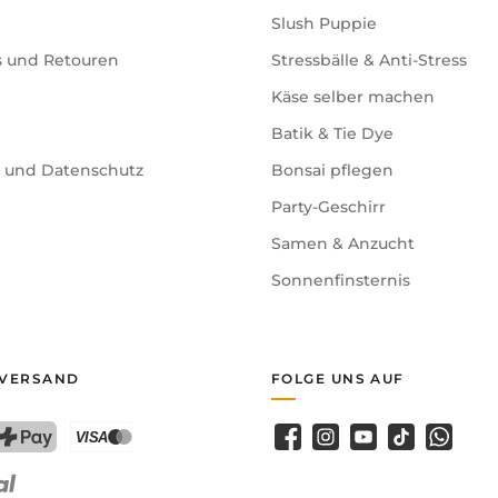
Slush Puppie
s und Retouren
Stressbälle & Anti-Stress
ert, hat aber bisher keine gesicherte naturwissenschaftliche 
Käse selber machen
ion und Energiearbeit.
Batik & Tie Dye
e und Datenschutz
Bonsai pflegen
Party-Geschirr
Samen & Anzucht
Sonnenfinsternis
 VERSAND
FOLGE UNS AUF
Facebook
Instagram
YouTube
TikTok
WhatsA
PostFinance Pay
Kreditkarte (Visa, Mastercard)