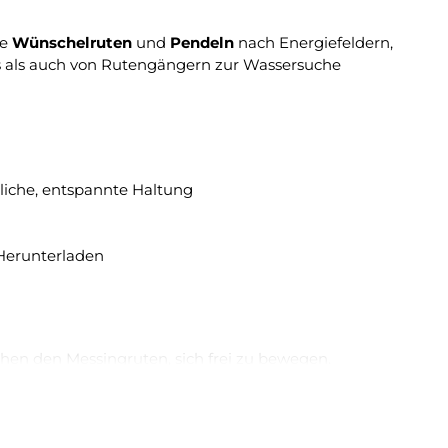
ie
Wünschelruten
und
Pendeln
nach Energiefeldern,
is als auch von Rutengängern zur Wassersuche
rliche, entspannte Haltung
Herunterladen
ichen den Messingruten, sich frei zu bewegen.
tand. Gehe langsam und gleichmässig vorwärts. Wenn