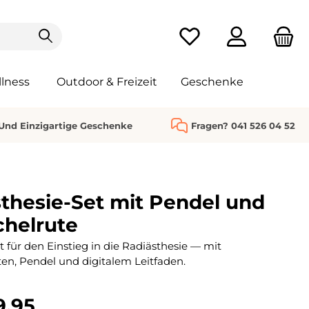
Du hast 0 Produkte au
lness
Outdoor & Freizeit
Geschenke
 Und Einzigartige Geschenke
Fragen? 041 526 04 52
thesie-Set mit Pendel und
helrute
 für den Einstieg in die Radiästhesie — mit
n, Pendel und digitalem Leitfaden.
9.95