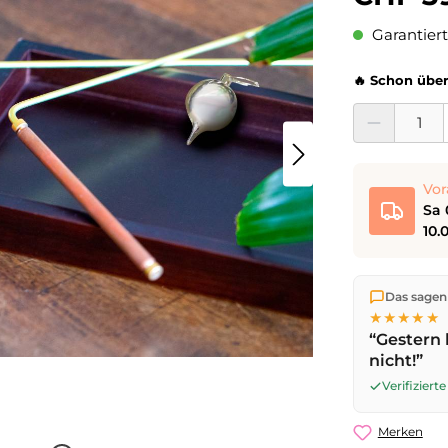
Garantiert
🔥 Schon über
Produkt Anzahl:
Vor
Sa 
10.
Wir versen
Das sagen
die Lieferu
★★★★★
noch am se
“Gestern 
Werktag
mi
nicht!”
Sa 08.08.2
Verifizier
Merken