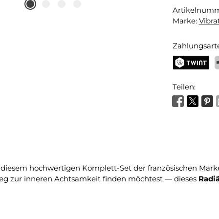
Artikelnum
Marke:
Vibrat
Zahlungsart
TWINT
P
Teilen:
diesem hochwertigen Komplett-Set der französischen Mar
eg zur inneren Achtsamkeit finden möchtest — dieses
Radiä