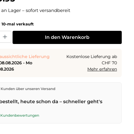
 an Lager – sofort versandbereit
 10-mal verkauft
 Gib den gewünschten Wert ein oder benutze die Schaltflächen um die Anza
In den Warenkorb
aussichtliche Lieferung
Kostenlose Lieferung ab
08.08.2026 - Mo
CHF 70
08.2026
Mehr erfahren
den direkt aus unserem Lager in Kriens. Ab
CHF 70
ist
 Kunden über unseren Versand
ng kostenlos. Bestellungen bis
17 Uhr
(Mo–Fr) werden
lben Tag versendet – Zustellung am
nächsten
bestellt, heute schon da – schneller geht's
t der Schweizerischen Post. Samstagszustellung am
026
für CHF 9.95 – bestelle bis
Freitag, 17 Uhr
.
te Kundenbewertungen