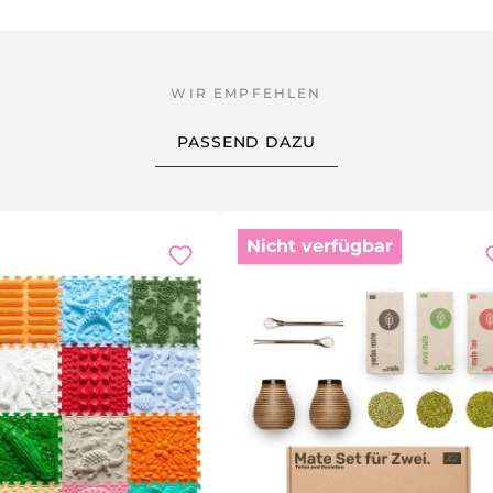
 Zeigefinger und lasse es frei hängen. Warte, bis es zur R
stand — jede Richtung hat eine Bedeutung, die du mit der Zei
.
PASSEND DAZU
Nicht verfügbar
deln
nten Wasserleitung
 Bewegung kommt von allein
ls Übungshilfe
,
Meditation
,
Astrologie
und allgemeine
Energiearbeit
. Ob
 Entdeckungsreise begeben möchtest — die hochwertigen Mat