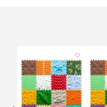
So verwendest du das Pendel
Halte die Kette des Pendels ruhig zwischen Daumen und
beobachte die Bewegung: Kreisen, Schwingen oder Still
Entscheidungsfindung, Meditation und Selbstreflexion
Tipps für Einsteiger
Übe an einem ruhigen Ort ohne Ablenkung
Beginne mit einfachen Ja/Nein-Fragen beim Pen
Teste die Wünschelruten zuerst über einer bekan
Halte die Ruten locker — nicht verkrampfen, die
Nutze die mitgelieferten 76 Cadrans-Diagramme a
Vielseitige Einsatzmöglichkeiten
Das Set ist ideal für
Reiki
,
Geobiologie
,
Magnetismus
Zuhause harmonisieren oder dich auf eine spirituelle
angenehmes Handling, drinnen wie draussen.