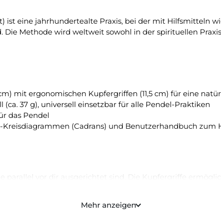
st eine jahrhundertealte Praxis, bei der mit Hilfsmitteln w
Die Methode wird weltweit sowohl in der spirituellen Prax
m) mit ergonomischen Kupfergriffen (11,5 cm) für eine natü
(ca. 37 g), universell einsetzbar für alle Pendel-Praktiken
ür das Pendel
e-Kreisdiagrammen (Cadrans) und Benutzerhandbuch zum 
e parallel vor dir ausgerichtet sind. Die Kupfergriffe ermögl
ne Wasserquelle, ein Energiefeld oder ein verlorener Gegens
rzugehen, hast du möglicherweise etwas gefunden.
Mehr anzeigen