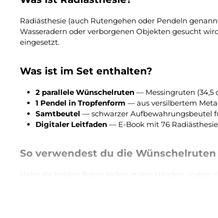
Radiästhesie (auch Rutengehen oder Pendeln genannt) i
Wasseradern oder verborgenen Objekten gesucht wird. 
eingesetzt.
Was ist im Set enthalten?
2 parallele Wünschelruten
— Messingruten (34,5 c
1 Pendel in Tropfenform
— aus versilbertem Metall 
Samtbeutel
— schwarzer Aufbewahrungsbeutel f
Digitaler Leitfaden
— E-Book mit 76 Radiästhesi
So verwendest du die Wünschelruten
Halte die beiden Ruten locker in den Händen, sodass si
Konzentriere dich auf das, was du suchst — sei es ei
die Ruten beginnen, sich zu kreuzen oder auseinande