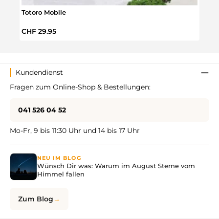
Totoro Mobile
DIY-
Regulärer Preis:
Regul
CHF 29.95
CHF 
Kundendienst
Fragen zum Online-Shop & Bestellungen:
041 526 04 52
Mo-Fr, 9 bis 11:30 Uhr und 14 bis 17 Uhr
NEU IM BLOG
Wünsch Dir was: Warum im August Sterne vom
Himmel fallen
Zum Blog