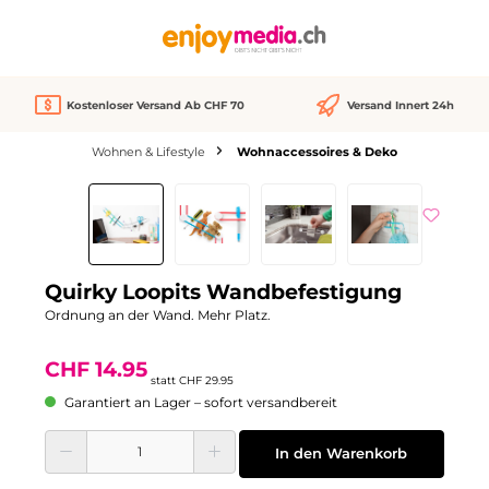
alt springen
Kostenloser Versand Ab CHF 70
Versand Innert 24h
Wohnen & Lifestyle
Wohnaccessoires & Deko
Bildergalerie überspringen
Rabatt
-50%
Quirky Loopits Wandbefestigung
Ordnung an der Wand. Mehr Platz.
CHF 14.95
statt
CHF 29.95
Garantiert an Lager – sofort versandbereit
Produkt Anzahl: Gib den gewünschten Wert ein oder benutze die Schaltflächen
In den Warenkorb