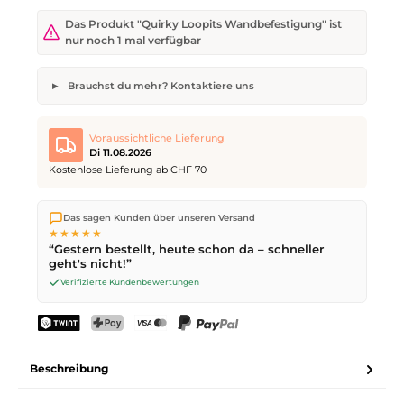
Das Produkt "Quirky Loopits Wandbefestigung" ist
nur noch 1 mal verfügbar
Brauchst du mehr? Kontaktiere uns
Quirky Loopits Wandbefestigung
Gewünschte Anzahl
Wunsch-Lieferdatum
Voraussichtliche Lieferung
Di 11.08.2026
Kostenlose Lieferung ab CHF 70
Wir versenden direkt aus unserem Lager in Kriens. Ab
CHF 70
Dein Name
E-Mail-Adresse
Das sagen Kunden über unseren Versand
ist die Lieferung kostenlos. Bestellungen bis
17 Uhr
(Mo–Fr)
★★★★★
werden noch am selben Tag versendet – Zustellung am
“Gestern bestellt, heute schon da – schneller
nächsten Werktag
mit der Schweizerischen Post.
geht's nicht!”
Verifizierte Kundenbewertungen
Anfrage senden
TWINT
PostFinance Pay
Kreditkarte (Visa, Mastercard)
PayPal
Beschreibung