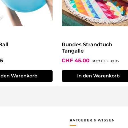
Ball
Rundes Strandtuch
Tangalle
r Preis:
Verkaufspreis:
Regulärer Preis:
95
CHF 45.00
statt
CHF 89.95
n den Warenkorb
In den Warenkorb
RATGEBER & WISSEN