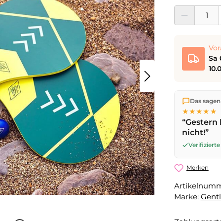
Produkt Anzahl:
Vor
Sa 
10.
Wir versen
Das sagen
die Lieferu
★★★★★
noch am se
“Gestern 
Werktag
mi
nicht!”
Sa 08.08.2
Verifizier
Merken
Artikelnum
Marke:
Gent