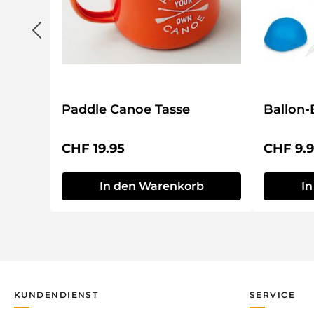
Paddle Canoe Tasse
Ballon-
Regulärer Preis:
Reguläre
CHF 19.95
CHF 9.
In den Warenkorb
I
KUNDENDIENST
SERVICE