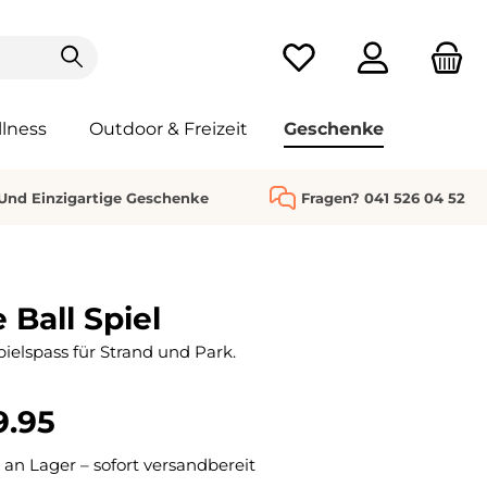
Du hast 0 Produkte au
lness
Outdoor & Freizeit
Geschenke
 Und Einzigartige Geschenke
Fragen? 041 526 04 52
 Ball Spiel
ielspass für Strand und Park.
9.95
 an Lager – sofort versandbereit