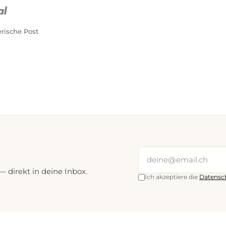
PostFinance Pay
Kreditkarte (Visa, Mastercard)
rische Post
direkt in deine Inbox.
Ich akzeptiere die
Datensc