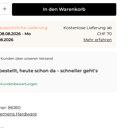
 Gib den gewünschten Wert ein oder benutze die Schaltflächen um die Anza
In den Warenkorb
aussichtliche Lieferung
Kostenlose Lieferung ab
08.08.2026 - Mo
CHF 70
08.2026
Mehr erfahren
den direkt aus unserem Lager in Kriens. Ab
CHF 70
ist
 Kunden über unseren Versand
ng kostenlos. Bestellungen bis
17 Uhr
(Mo–Fr) werden
lben Tag versendet – Zustellung am
nächsten
bestellt, heute schon da – schneller geht's
t der Schweizerischen Post. Samstagszustellung am
026
für CHF 9.95 – bestelle bis
Freitag, 17 Uhr
.
te Kundenbewertungen
mer:
86180
lemens Hardware