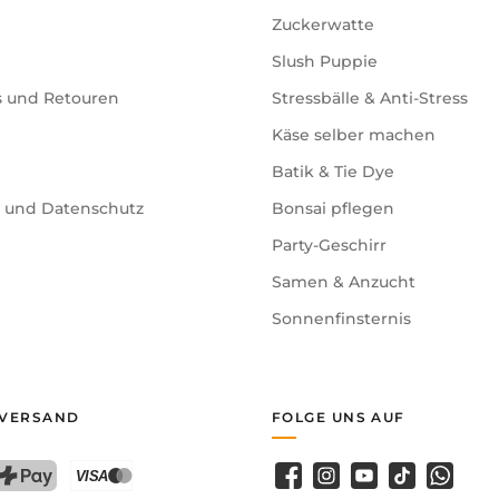
Zuckerwatte
Slush Puppie
s und Retouren
Stressbälle & Anti-Stress
Käse selber machen
Batik & Tie Dye
e und Datenschutz
Bonsai pflegen
Party-Geschirr
Samen & Anzucht
Sonnenfinsternis
 VERSAND
FOLGE UNS AUF
Facebook
Instagram
YouTube
TikTok
WhatsA