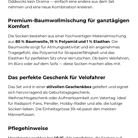
Oddsocks kein Drama — einfach eine andere aus dem Set
nehmen und eine neue Kombination kreieren.
Premium-Baumwollmischung für ganztägigen
Komfort
Die Socken bestehen aus einer hochwertigen Materialmischung
aus
80 % Baumwolle, 19 % Polyamid und 1 % Elasthan
. Die
Baumwolle sorgt für Atmungsaktivität und ein angenehmes
Tragegefühl, das Polyamid für Strapazierfähigkeit und das
Elasthan für perfekten Sitz ohne Verrutschen. Ob beim Velofahren,
im Büro oder auf dem Sofa — diese Socken machen alles mit.
Das perfekte Geschenk für Velofahrer
Das Set wird in einer
stilvollen Geschenkbox
geliefert und eignet
sich hervorragend als Geburtstagsgeschenk,
Weihnachtsgeschenk oder Aufmerksamkeit zum Vatertag. Ideal
für Radsport-Fans, Pendler, Hobby-Radler und alle, die lustige
Socken lieben. Die Einheitsgrösse 39–46 passt den meisten
Männerfüssen.
Pflegehinweise
Maschinenwaschbar bei
40 °C
. Wir empfehlen, die Socken auf