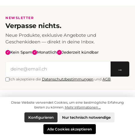
NEWSLETTER
Verpasse nichts.
Neue Produkte, exklusive Angebote und
Geschenkideen — direkt in deine Inbox.
Kein Spam
Monatlich
Jederzeit kündbar
✓
✓
✓
→
Ich akzeptiere die
Datenschutzbestimmungen
und
AGB
.
Alle Preise inklusive Mehrwertsteuer. Versand CHF 6.95, ab CHF 70
Diese Website verwendet Cookies, um eine bestmögliche Erfahrung
versandkostenfrei.
© 2008 - 2026 enjoymedia.ch - Alle Rechte vorbehalten.
bieten zu können.
Mehr Informationen ...
Konfigurieren
Nur technisch notwendige
Alle Cookies akzeptieren