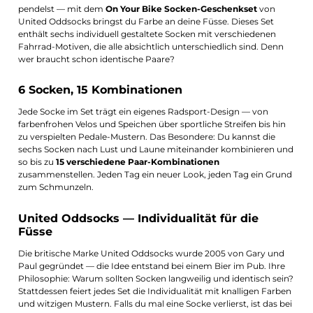
pendelst — mit dem
On Your Bike Socken-Geschenkset
von
United Oddsocks bringst du Farbe an deine Füsse. Dieses Set
enthält sechs individuell gestaltete Socken mit verschiedenen
Fahrrad-Motiven, die alle absichtlich unterschiedlich sind. Denn
wer braucht schon identische Paare?
6 Socken, 15 Kombinationen
Jede Socke im Set trägt ein eigenes Radsport-Design — von
farbenfrohen Velos und Speichen über sportliche Streifen bis hin
zu verspielten Pedale-Mustern. Das Besondere: Du kannst die
sechs Socken nach Lust und Laune miteinander kombinieren und
so bis zu
15 verschiedene Paar-Kombinationen
zusammenstellen. Jeden Tag ein neuer Look, jeden Tag ein Grund
zum Schmunzeln.
United Oddsocks — Individualität für die
Füsse
Die britische Marke United Oddsocks wurde 2005 von Gary und
Paul gegründet — die Idee entstand bei einem Bier im Pub. Ihre
Philosophie: Warum sollten Socken langweilig und identisch sein?
Stattdessen feiert jedes Set die Individualität mit knalligen Farben
und witzigen Mustern. Falls du mal eine Socke verlierst, ist das bei