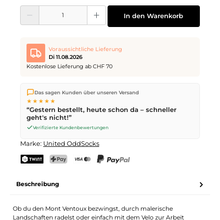
Produkt Anzahl: Gib den gewünschten Wert ein oder benutze die Schaltflächen
In den Warenkorb
Voraussichtliche Lieferung
Di 11.08.2026
Kostenlose Lieferung ab CHF 70
Wir versenden direkt aus unserem Lager in Kriens. Ab
CHF 70
Das sagen Kunden über unseren Versand
ist die Lieferung kostenlos. Bestellungen bis
17 Uhr
(Mo–Fr)
★★★★★
werden noch am selben Tag versendet – Zustellung am
“Gestern bestellt, heute schon da – schneller
nächsten Werktag
mit der Schweizerischen Post.
geht's nicht!”
Verifizierte Kundenbewertungen
Marke:
United OddSocks
TWINT
PostFinance Pay
Kreditkarte (Visa, Mastercard)
PayPal
Beschreibung
Ob du den Mont Ventoux bezwingst, durch malerische
Landschaften radelst oder einfach mit dem Velo zur Arbeit