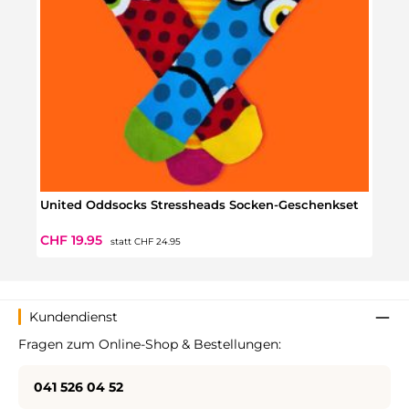
United Oddsocks Stressheads Socken-Geschenkset
Bould
Regulärer Preis:
Verkaufspreis:
Regul
CHF 19.95
CHF 
statt
CHF 24.95
Kundendienst
Fragen zum Online-Shop & Bestellungen:
041 526 04 52