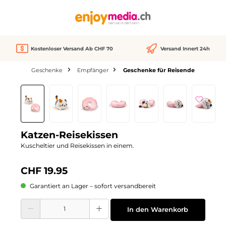
alt springen
Kostenloser Versand Ab CHF 70
Versand Innert 24h
Geschenke
Empfänger
Geschenke für Reisende
Bildergalerie überspringen
Katzen-Reisekissen
Kuscheltier und Reisekissen in einem.
CHF 19.95
Garantiert an Lager – sofort versandbereit
Produkt Anzahl: Gib den gewünschten Wert ein oder benutze die Schaltflächen
In den Warenkorb