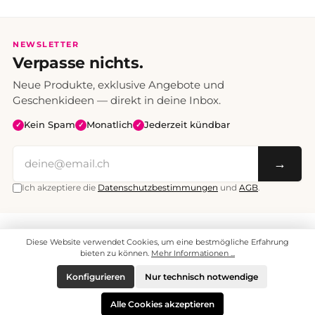
NEWSLETTER
Verpasse nichts.
Neue Produkte, exklusive Angebote und
Geschenkideen — direkt in deine Inbox.
Kein Spam
Monatlich
Jederzeit kündbar
✓
✓
✓
→
Ich akzeptiere die
Datenschutzbestimmungen
und
AGB
.
Alle Preise inklusive Mehrwertsteuer. Versand CHF 6.95, ab CHF 70
Diese Website verwendet Cookies, um eine bestmögliche Erfahrung
versandkostenfrei.
© 2008 - 2026 enjoymedia.ch - Alle Rechte vorbehalten.
bieten zu können.
Mehr Informationen ...
Konfigurieren
Nur technisch notwendige
Alle Cookies akzeptieren