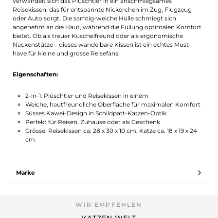
verwandelt sich das Plüschtier in ein anschmiegsames
Reisekissen, das für entspannte Nickerchen im Zug, Flugzeug
oder Auto sorgt. Die samtig-weiche Hülle schmiegt sich
angenehm an die Haut, während die Füllung optimalen Komfort
bietet. Ob als treuer Kuschelfreund oder als ergonomische
Nackenstütze – dieses wandelbare Kissen ist ein echtes Must-
have für kleine und grosse Reisefans.
Eigenschaften:
2-in-1: Plüschtier und Reisekissen in einem
Weiche, hautfreundliche Oberfläche für maximalen Komfort
Süsses Kawei-Design in Schildpatt-Katzen-Optik
Perfekt für Reisen, Zuhause oder als Geschenk
Grösse: Reisekissen ca. 28 x 30 x 10 cm, Katze ca. 18 x 19 x 24
cm
Marke