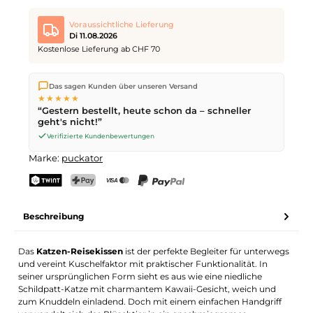
Voraussichtliche Lieferung
Di 11.08.2026
Kostenlose Lieferung ab CHF 70
Wir versenden direkt aus unserem Lager in Kriens. Ab
CHF 70
Das sagen Kunden über unseren Versand
ist die Lieferung kostenlos. Bestellungen bis
17 Uhr
(Mo–Fr)
★★★★★
werden noch am selben Tag versendet – Zustellung am
“Gestern bestellt, heute schon da – schneller
nächsten Werktag
mit der Schweizerischen Post.
geht's nicht!”
Verifizierte Kundenbewertungen
Marke:
puckator
TWINT
PostFinance Pay
Kreditkarte (Visa, Mastercard)
PayPal
Beschreibung
Das
Katzen-Reisekissen
ist der perfekte Begleiter für unterwegs
und vereint Kuschelfaktor mit praktischer Funktionalität. In
seiner ursprünglichen Form sieht es aus wie eine niedliche
Schildpatt-Katze mit charmantem Kawaii-Gesicht, weich und
zum Knuddeln einladend. Doch mit einem einfachen Handgriff