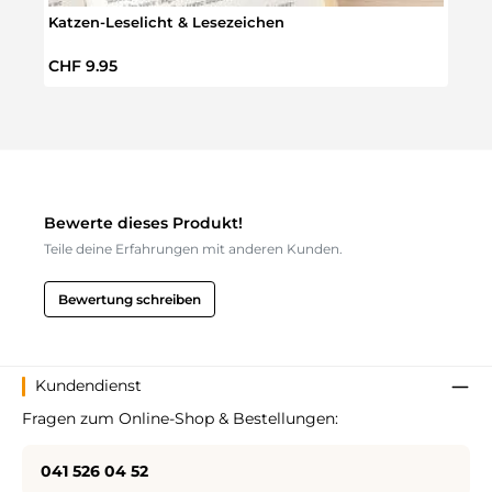
Katzen-Leselicht & Lesezeichen
Katz
Regulärer Preis:
Regul
CHF 9.95
CHF 
Bewerte dieses Produkt!
Teile deine Erfahrungen mit anderen Kunden.
Bewertung schreiben
Kundendienst
Fragen zum Online-Shop & Bestellungen:
041 526 04 52