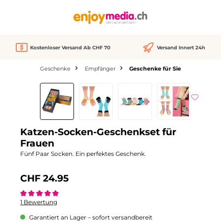
alt springen
Kostenloser Versand Ab CHF 70
Versand Innert 24h
Geschenke
Empfänger
Geschenke für Sie
Bildergalerie überspringen
Katzen-Socken-Geschenkset für
Frauen
Fünf Paar Socken. Ein perfektes Geschenk.
CHF 24.95
Durchschnittliche Bewertung von 5 von 5 Sternen
1 Bewertung
Garantiert an Lager – sofort versandbereit