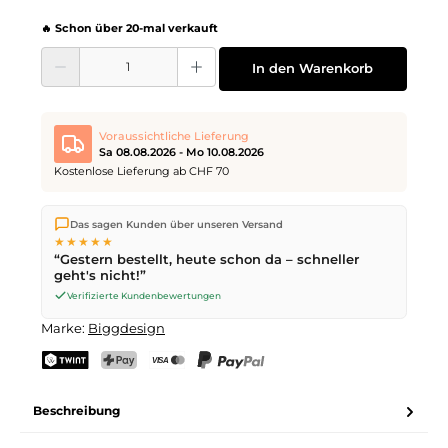
🔥 Schon über 20-mal verkauft
Produkt Anzahl: Gib den gewünschten Wert ein oder benutze die Schaltflächen
In den Warenkorb
Voraussichtliche Lieferung
Sa 08.08.2026 - Mo 10.08.2026
Kostenlose Lieferung ab CHF 70
Wir versenden direkt aus unserem Lager in Kriens. Ab
CHF 70
Das sagen Kunden über unseren Versand
ist die Lieferung kostenlos. Bestellungen bis
17 Uhr
(Mo–Fr)
★★★★★
werden noch am selben Tag versendet – Zustellung am
“Gestern bestellt, heute schon da – schneller
nächsten Werktag
mit der Schweizerischen Post.
geht's nicht!”
Samstagszustellung am
Sa 08.08.2026
für CHF 9.95 – bestelle
bis
Freitag, 17 Uhr
.
Verifizierte Kundenbewertungen
Marke:
Biggdesign
TWINT
PostFinance Pay
Kreditkarte (Visa, Mastercard)
PayPal
Beschreibung