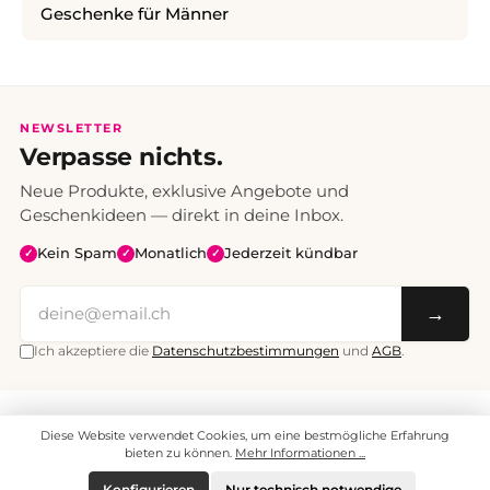
Geschenke für Männer
NEWSLETTER
Verpasse nichts.
Neue Produkte, exklusive Angebote und
Geschenkideen — direkt in deine Inbox.
Kein Spam
Monatlich
Jederzeit kündbar
✓
✓
✓
→
Ich akzeptiere die
Datenschutzbestimmungen
und
AGB
.
Alle Preise inklusive Mehrwertsteuer. Versand CHF 6.95, ab CHF 70
Diese Website verwendet Cookies, um eine bestmögliche Erfahrung
versandkostenfrei.
© 2008 - 2026 enjoymedia.ch - Alle Rechte vorbehalten.
bieten zu können.
Mehr Informationen ...
Konfigurieren
Nur technisch notwendige