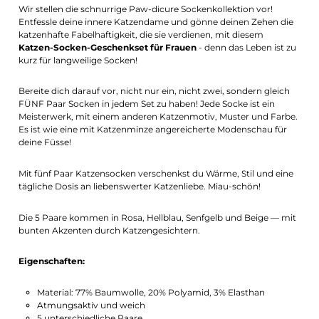
Wir stellen die schnurrige Paw-dicure Sockenkollektion vor!
Entfessle deine innere Katzendame und gönne deinen Zehen die
katzenhafte Fabelhaftigkeit, die sie verdienen, mit diesem
Katzen-Socken-Geschenkset für Frauen
- denn das Leben ist zu
kurz für langweilige Socken!
Bereite dich darauf vor, nicht nur ein, nicht zwei, sondern gleich
FÜNF Paar Socken in jedem Set zu haben! Jede Socke ist ein
Meisterwerk, mit einem anderen Katzenmotiv, Muster und Farbe.
Es ist wie eine mit Katzenminze angereicherte Modenschau für
deine Füsse!
Mit fünf Paar Katzensocken verschenkst du Wärme, Stil und eine
tägliche Dosis an liebenswerter Katzenliebe. Miau-schön!
Die 5 Paare kommen in Rosa, Hellblau, Senfgelb und Beige — mit
bunten Akzenten durch Katzengesichtern.
Eigenschaften:
Material: 77% Baumwolle, 20% Polyamid, 3% Elasthan
Atmungsaktiv und weich
5 unterschiedliche Paare