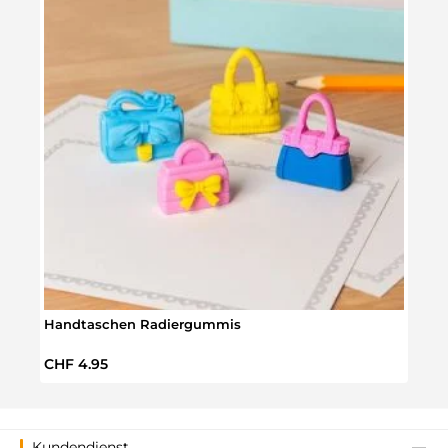
Handtaschen Radiergummis
Gril
Regulärer Preis:
Regul
CHF 4.95
CHF 
Kundendienst