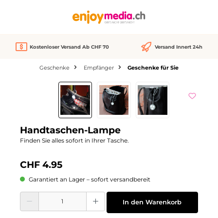
alt springen
Kostenloser Versand Ab CHF 70
Versand Innert 24h
Geschenke
Empfänger
Geschenke für Sie
Bildergalerie überspringen
Handtaschen-Lampe
Finden Sie alles sofort in Ihrer Tasche.
CHF 4.95
Garantiert an Lager – sofort versandbereit
Produkt Anzahl: Gib den gewünschten Wert ein oder benutze die Schaltflächen
In den Warenkorb