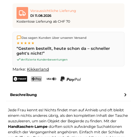
Voraussichtliche Lieferung
Di 11.08.2026
Kostenlose Lieferung ab CHF 70
Wir versenden direkt aus unserem Lager in Kriens. Ab
CHF 70
Das sagen Kunden über unseren Versand
ist die Lieferung kostenlos. Bestellungen bis
17 Uhr
(Mo–Fr)
★★★★★
werden noch am selben Tag versendet – Zustellung am
“Gestern bestellt, heute schon da – schneller
nächsten Werktag
mit der Schweizerischen Post.
geht's nicht!”
Verifizierte Kundenbewertungen
Marke:
Kikkerland
TWINT
PostFinance Pay
Kreditkarte (Visa, Mastercard)
PayPal
Beschreibung
Jede Frau kennt es! Nichts findet man auf Anhieb und oft bleibt
einem nichts anderes übrig, als den kompletten Inhalt der Tasche
auszuleeren, um sein Objekt der Begierde zu finden. Mit der
Handtaschen-Lampe
dürften solch aufwändige Suchaktionen
endlich der Vergangenheit angehören. Einfach mit der Schlaufe