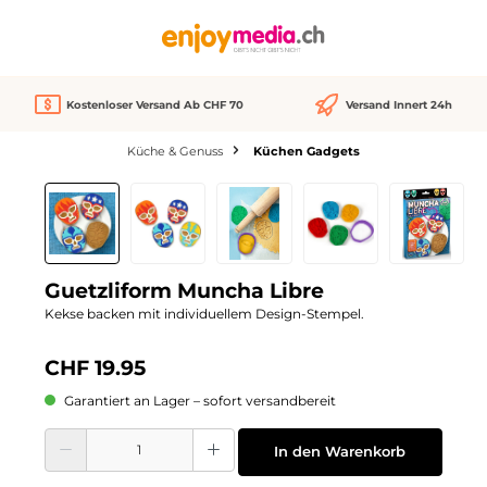
alt springen
Kostenloser Versand Ab CHF 70
Versand Innert 24h
Küche & Genuss
Küchen Gadgets
Bildergalerie überspringen
Guetzliform Muncha Libre
Kekse backen mit individuellem Design-Stempel.
CHF 19.95
Garantiert an Lager – sofort versandbereit
Produkt Anzahl: Gib den gewünschten Wert ein oder benutze die Schaltflächen
In den Warenkorb