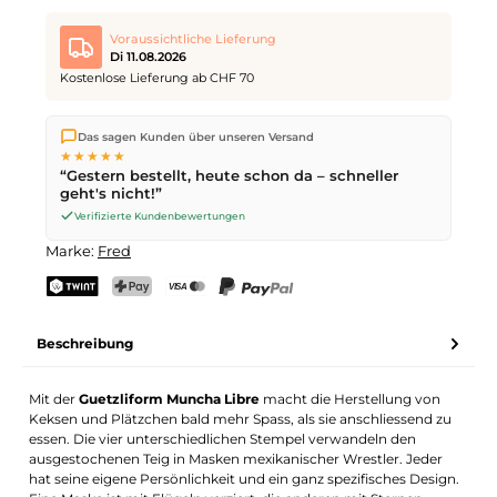
Voraussichtliche Lieferung
Di 11.08.2026
Kostenlose Lieferung ab CHF 70
Wir versenden direkt aus unserem Lager in Kriens. Ab
CHF 70
Das sagen Kunden über unseren Versand
ist die Lieferung kostenlos. Bestellungen bis
17 Uhr
(Mo–Fr)
★★★★★
werden noch am selben Tag versendet – Zustellung am
“Gestern bestellt, heute schon da – schneller
nächsten Werktag
mit der Schweizerischen Post.
geht's nicht!”
Verifizierte Kundenbewertungen
Marke:
Fred
TWINT
PostFinance Pay
Kreditkarte (Visa, Mastercard)
PayPal
Beschreibung
Mit der
Guetzliform Muncha Libre
macht die Herstellung von
Keksen und Plätzchen bald mehr Spass, als sie anschliessend zu
essen. Die vier unterschiedlichen Stempel verwandeln den
ausgestochenen Teig in Masken mexikanischer Wrestler. Jeder
hat seine eigene Persönlichkeit und ein ganz spezifisches Design.