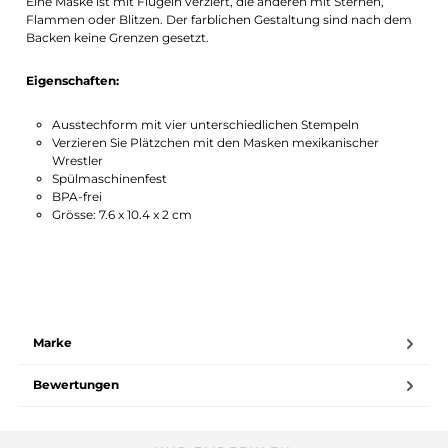
Eine Maske ist mit Flügeln verziert, die anderen mit Sternen,
Flammen oder Blitzen. Der farblichen Gestaltung sind nach dem
Backen keine Grenzen gesetzt.
Eigenschaften:
Ausstechform mit vier unterschiedlichen Stempeln
Verzieren Sie Plätzchen mit den Masken mexikanischer
Wrestler
Spülmaschinenfest
BPA-frei
Grösse: 7.6 x 10.4 x 2 cm
Marke
Bewertungen