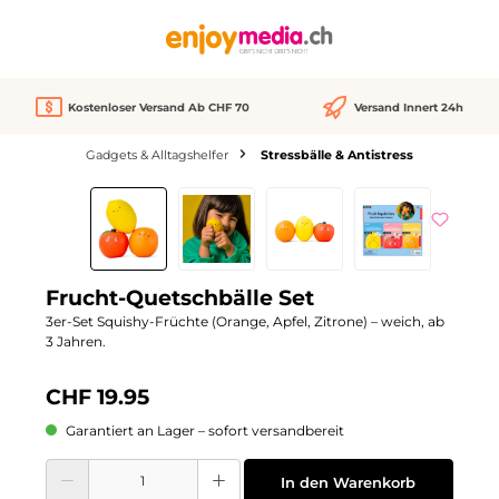
alt springen
Kostenloser Versand Ab CHF 70
Versand Innert 24h
Gadgets & Alltagshelfer
Stressbälle & Antistress
Bildergalerie überspringen
Frucht-Quetschbälle Set
3er-Set Squishy-Früchte (Orange, Apfel, Zitrone) – weich, ab
3 Jahren.
CHF 19.95
Garantiert an Lager – sofort versandbereit
Produkt Anzahl: Gib den gewünschten Wert ein oder benutze die Schaltflächen
In den Warenkorb