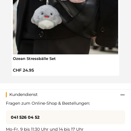
Ozean Stressbälle Set
Axolo
Regulärer Preis:
Regul
CHF 24.95
CHF 
Kundendienst
Fragen zum Online-Shop & Bestellungen:
041 526 04 52
Mo-Fr, 9 bis 11:30 Uhr und 14 bis 17 Uhr