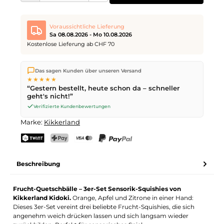
Voraussichtliche Lieferung
Sa 08.08.2026 - Mo 10.08.2026
Kostenlose Lieferung ab CHF 70
Wir versenden direkt aus unserem Lager in Kriens. Ab
CHF 70
Das sagen Kunden über unseren Versand
ist die Lieferung kostenlos. Bestellungen bis
17 Uhr
(Mo–Fr)
★★★★★
werden noch am selben Tag versendet – Zustellung am
“Gestern bestellt, heute schon da – schneller
nächsten Werktag
mit der Schweizerischen Post.
geht's nicht!”
Samstagszustellung am
Sa 08.08.2026
für CHF 9.95 – bestelle
bis
Freitag, 17 Uhr
.
Verifizierte Kundenbewertungen
Marke:
Kikkerland
TWINT
PostFinance Pay
Kreditkarte (Visa, Mastercard)
PayPal
Beschreibung
Frucht-Quetschbälle – 3er-Set Sensorik-Squishies von
Kikkerland Kidoki.
Orange, Apfel und Zitrone in einer Hand:
Dieses 3er-Set vereint drei beliebte Frucht-Squishies, die sich
angenehm weich drücken lassen und sich langsam wieder