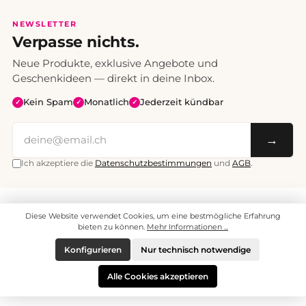
NEWSLETTER
Verpasse nichts.
Neue Produkte, exklusive Angebote und
Geschenkideen — direkt in deine Inbox.
Kein Spam
Monatlich
Jederzeit kündbar
✓
✓
✓
→
Ich akzeptiere die
Datenschutzbestimmungen
und
AGB
.
Alle Preise inklusive Mehrwertsteuer. Versand CHF 6.95, ab CHF 70
Diese Website verwendet Cookies, um eine bestmögliche Erfahrung
versandkostenfrei.
© 2008 - 2026 enjoymedia.ch - Alle Rechte vorbehalten.
bieten zu können.
Mehr Informationen ...
Konfigurieren
Nur technisch notwendige
Alle Cookies akzeptieren