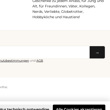
Geschenke zu jedem Anlass, für Jung und
Alt, für Freundinnen, Väter, Kollegen,
Nerds, Verliebte, Globetrotter,
Hobbyköche und Haustiere!
→
hutzbestimmungen
und
AGB
.
nfrei.
Nur technisch notwendige
Alle Cookies akzeptieren