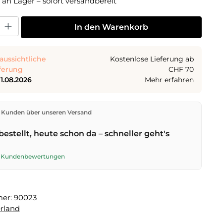
 an Lager – sofort versandbereit
 Gib den gewünschten Wert ein oder benutze die Schaltflächen um die Anza
In den Warenkorb
aussichtliche
Kostenlose Lieferung ab
ferung
CHF 70
11.08.2026
Mehr erfahren
den direkt aus unserem Lager in Kriens. Ab
CHF 70
ist
 Kunden über unseren Versand
ng kostenlos. Bestellungen bis
17 Uhr
(Mo–Fr) werden
lben Tag versendet – Zustellung am
nächsten
bestellt, heute schon da – schneller geht's
t der Schweizerischen Post.
te Kundenbewertungen
mer:
90023
rland