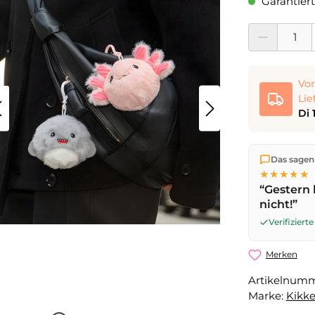
Garantiert
Produkt Anzahl:
Vor
Lie
Di 
Wir versen
Das sagen
die Lieferu
★★★★★
noch am se
“Gestern 
Werktag
mi
nicht!”
Verifizier
Merken
Artikelnum
Marke:
Kikke