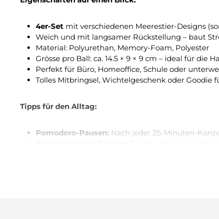
4er-Set
mit verschiedenen Meerestier-Designs (sor
Weich und mit langsamer Rückstellung – baut Stre
Material: Polyurethan, Memory-Foam, Polyester
Grösse pro Ball: ca. 14.5 × 9 × 9 cm – ideal für die
Perfekt für Büro, Homeoffice, Schule oder unterw
Tolles Mitbringsel, Wichtelgeschenk oder Goodie f
Tipps für den Alltag:
Pomodoro-Pausen:
Nach jeder 25-Minuten-Konzen
Konzentrations-Booster:
Sanftes Drücken stimulie
Spielerisch verschenken:
Einzelne Bälle als Mini-
Aufbewahren:
Direkten Sonnenkontakt und Hitze v
FAQ – Häufige Fragen
Bekomme ich wirklich vier verschiedene Designs?