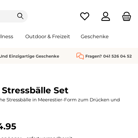
Du hast 0 Produkte au
lness
Outdoor & Freizeit
Geschenke
 Und Einzigartige Geschenke
Fragen? 041 526 04 52
Stressbälle Set
he Stressbälle in Meerestier-Form zum Drücken und
4.95