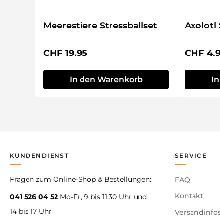
Meerestiere Stressballset
Axolotl 
Regulärer Preis:
Reguläre
CHF 19.95
CHF 4.
In den Warenkorb
I
KUNDENDIENST
SERVICE
Fragen zum Online-Shop & Bestellungen:
FAQ
Kontakt
041 526 04 52
Mo-Fr, 9 bis 11:30 Uhr und
14 bis 17 Uhr
Versandinfo