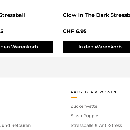
Stressball
Glow In The Dark Stressb
r Preis:
Regulärer Preis:
95
CHF 6.95
n den Warenkorb
In den Warenkorb
RATGEBER & WISSEN
Zuckerwatte
Slush Puppie
s und Retouren
Stressbälle & Anti-Stress