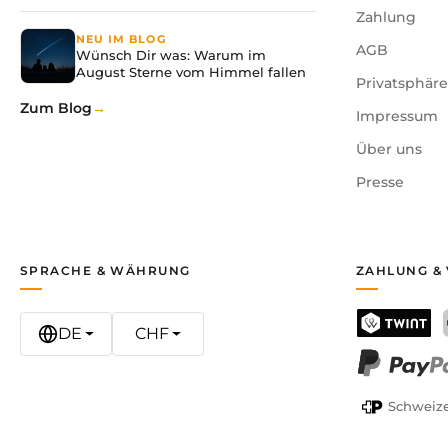
Zahlung
NEU IM BLOG
AGB
Wünsch Dir was: Warum im
August Sterne vom Himmel fallen
Privatsphär
Zum Blog
Impressum
Über uns
Presse
SPRACHE & WÄHRUNG
ZAHLUNG &
DE
CHF
TWINT
PayPal
Schweize