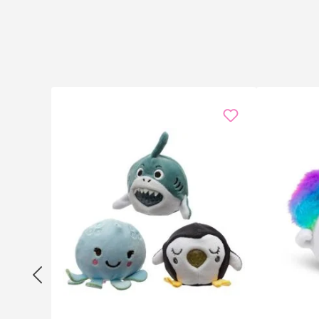
Ja, das Set enthält vier unterschiedliche Meerestier-S
Effekt inklusive.
Sind die Bälle für Kinder geeignet?
Die Stressbälle sind kein Spielzeug für Kleinkinder. E
Wie reinige ich einen Stressball?
Bei leichten Verschmutzungen genügt ein feuchtes Tuc
Eignet sich das Set als Firmen-Giveaway?
Absolut – kleines Budget, grosse Wirkung. Das Set lässt