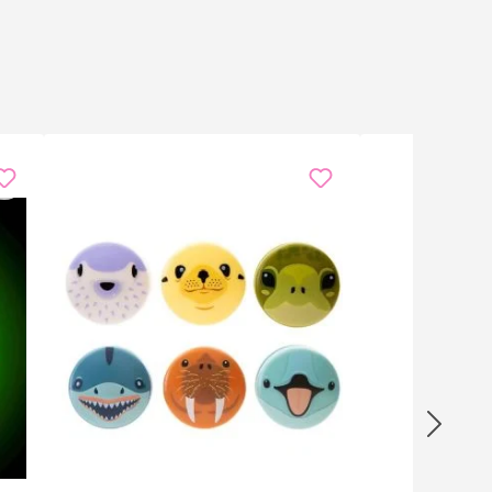
ann die genaue Kombination variieren – Überraschungs-
r Beanspruchung Füllmaterial austreten kann.
in Wasser tauchen.
r als Kundenpräsent.