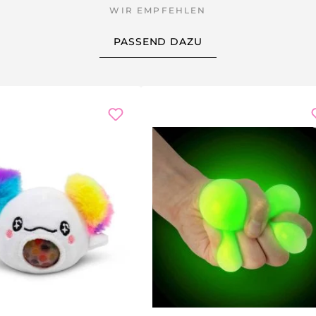
tressbälle. Da es sich um eine sortierte Auswahl handelt, k
PASSEND DAZU
mpfohlen ab Schulalter und unter Aufsicht, da bei zu starke
h mit milder Seife. Nicht in die Maschine geben und nicht 
 sich in vier Einzelgeschenke aufteilen, ideal für Teams ode