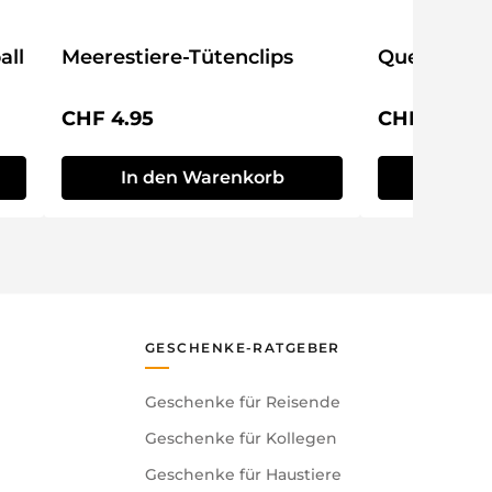
all
Meerestiere-Tütenclips
Quetsch-Ti
Regulärer Preis:
Regulärer P
CHF 4.95
CHF 8.95
In den Warenkorb
In de
GESCHENKE-RATGEBER
Geschenke für Reisende
Geschenke für Kollegen
Geschenke für Haustiere