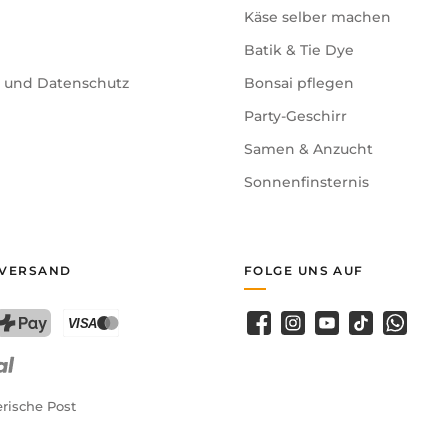
Käse selber machen
Batik & Tie Dye
e und Datenschutz
Bonsai pflegen
Party-Geschirr
Samen & Anzucht
Sonnenfinsternis
 VERSAND
FOLGE UNS AUF
Facebook
Instagram
YouTube
TikTok
WhatsA
PostFinance Pay
Kreditkarte (Visa, Mastercard)
rische Post