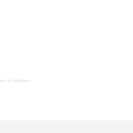
n zu lockern.
 Meetings.
samkeiten.
ibt.