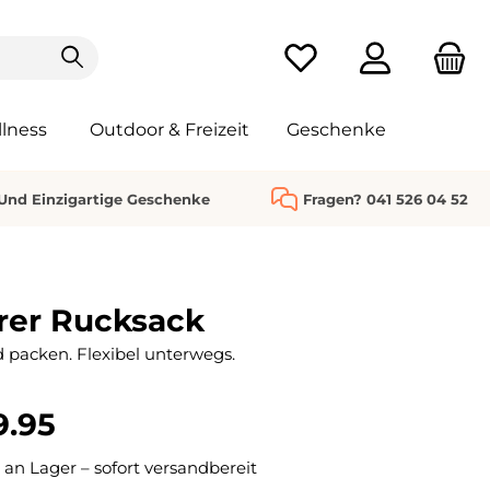
Du hast 0 Produkte au
lness
Outdoor & Freizeit
Geschenke
 Und Einzigartige Geschenke
Fragen? 041 526 04 52
rer Rucksack
 packen. Flexibel unterwegs.
9.95
 an Lager – sofort versandbereit