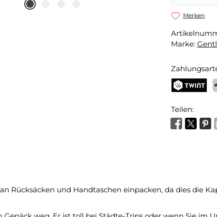
Merken
Artikelnum
Marke:
Gent
Zahlungsart
TWINT
P
Teilen:
 an Rücksäcken und Handtaschen einpacken, da dies die Kap
epäck weg. Er ist toll bei Städte-Trips oder wenn Sie im Ur