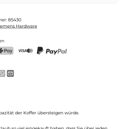
mer:
85430
lemens Hardware
en
ostFinance Pay
Kreditkarte (Visa, Mastercard)
PayPal
azität der Koffer übersteigen würde.
laub so viel eingekauft haben, dass Sie über jeden