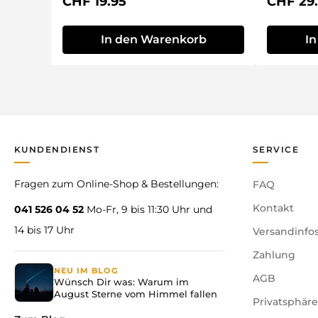
Regulärer Preis:
Reguläre
CHF 19.95
CHF 29
In den Warenkorb
I
KUNDENDIENST
SERVICE
Fragen zum Online-Shop & Bestellungen:
FAQ
Kontakt
041 526 04 52
Mo-Fr, 9 bis 11:30 Uhr und
14 bis 17 Uhr
Versandinfo
Zahlung
NEU IM BLOG
AGB
Wünsch Dir was: Warum im
August Sterne vom Himmel fallen
Privatsphär