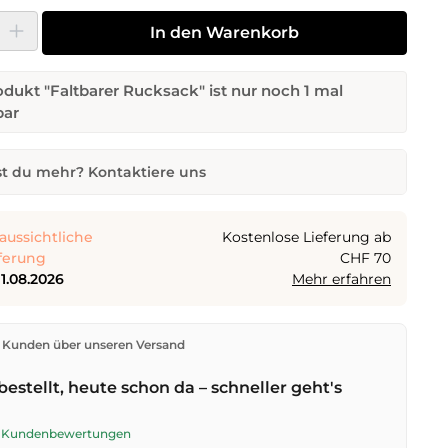
 Gib den gewünschten Wert ein oder benutze die Schaltflächen um die Anza
In den Warenkorb
dukt "Faltbarer Rucksack" ist nur noch 1 mal
bar
t du mehr? Kontaktiere uns
 Rucksack
Anzahl
Wunsch-Lieferdatum
aussichtliche
Kostenlose Lieferung ab
ferung
CHF 70
11.08.2026
Mehr erfahren
E-Mail-Adresse
den direkt aus unserem Lager in Kriens. Ab
CHF 70
ist
 Kunden über unseren Versand
ng kostenlos. Bestellungen bis
17 Uhr
(Mo–Fr) werden
lben Tag versendet – Zustellung am
nächsten
bestellt, heute schon da – schneller geht's
t der Schweizerischen Post.
 senden
te Kundenbewertungen