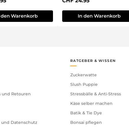
r Preis:
Regulärer Preis:
.95
CHF 24.95
n den Warenkorb
In den Warenkorb
RATGEBER & WISSEN
Zuckerwatte
Slush Puppie
s und Retouren
Stressbälle & Anti-Stress
Käse selber machen
Batik & Tie Dye
e und Datenschutz
Bonsai pflegen