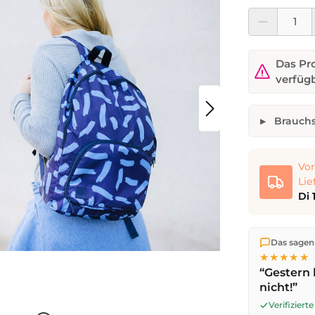
Produkt Anzahl:
Das Pro
verfüg
Brauchs
Faltbarer
Gewünschte 
Vor
Lie
Di 
Dein Name
Wir versen
Das sagen
die Lieferu
★★★★★
noch am se
“Gestern 
Werktag
mi
nicht!”
Anfrage
Verifizier