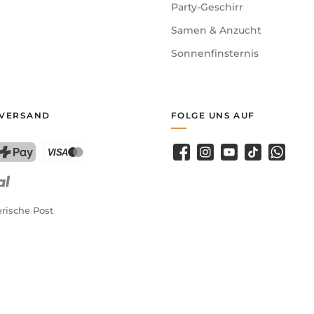
Party-Geschirr
Samen & Anzucht
Sonnenfinsternis
 VERSAND
FOLGE UNS AUF
Facebook
Instagram
YouTube
TikTok
WhatsA
PostFinance Pay
Kreditkarte (Visa, Mastercard)
rische Post