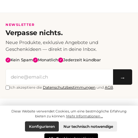
NEWSLETTER
Verpasse nichts.
Neue Produkte, exklusive Angebote und
Geschenkideen — direkt in deine Inbox.
Kein Spam
Monatlich
Jederzeit kündbar
✓
✓
✓
→
Ich akzeptiere die
Datenschutzbestimmungen
und
AGB
.
Alle Preise inklusive Mehrwertsteuer. Versand CHF 6.95, ab CHF 70
Diese Website verwendet Cookies, um eine bestmögliche Erfahrung
versandkostenfrei.
© 2008 - 2026 enjoymedia.ch - Alle Rechte vorbehalten.
bieten zu können.
Mehr Informationen ...
Konfigurieren
Nur technisch notwendige