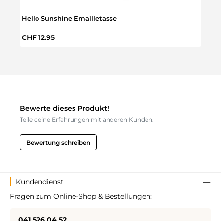
Hello Sunshine Emailletasse
Gart
Regulärer Preis:
Regul
CHF 12.95
CHF 
Bewerte dieses Produkt!
Teile deine Erfahrungen mit anderen Kunden.
Bewertung schreiben
Kundendienst
Fragen zum Online-Shop & Bestellungen:
041 526 04 52