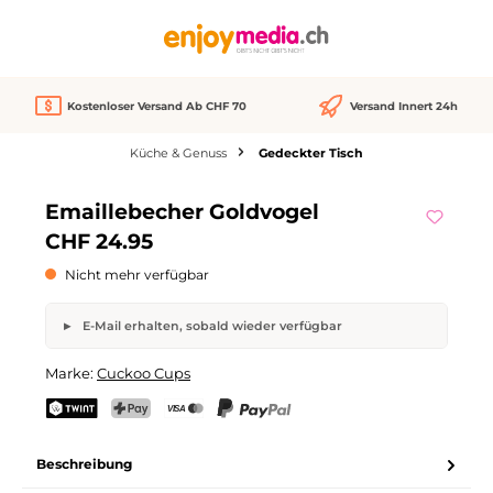
alt springen
Kostenloser Versand Ab CHF 70
Versand Innert 24h
Küche & Genuss
Gedeckter Tisch
Bildergalerie überspringen
Emaillebecher Goldvogel
Nicht verfügbar
CHF 24.95
Nicht mehr verfügbar
E-Mail erhalten, sobald wieder verfügbar
Emaillebecher Goldvogel
Marke:
Cuckoo Cups
Dein Name
E-Mail-Adresse
TWINT
PostFinance Pay
Kreditkarte (Visa, Mastercard)
PayPal
Beschreibung