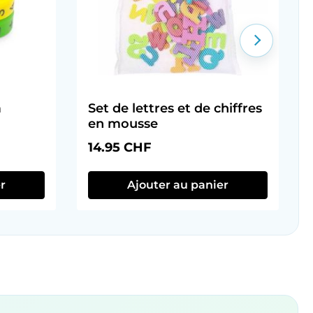
à
Set de lettres et de chiffres
en mousse
Prix régulier :
14.95 CHF
r
Ajouter au panier