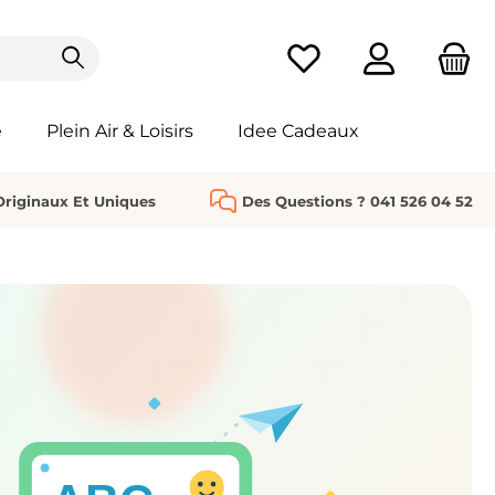
Vous avez 0 articles da
e
Plein Air & Loisirs
Idee Cadeaux
riginaux Et Uniques
Des Questions ? 041 526 04 52