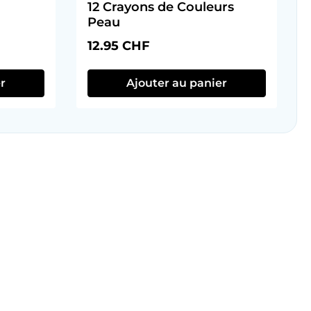
12 Crayons de Couleurs
Peau
Prix régulier :
12.95 CHF
r
Ajouter au panier