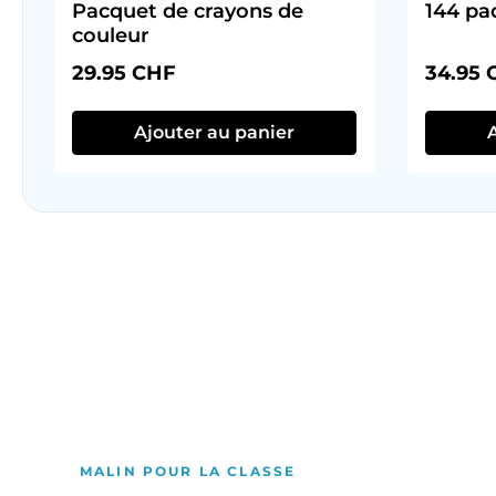
Pacquet de crayons de
144 pa
couleur
Prix régulier :
Prix rég
29.95 CHF
34.95 
Ajouter au panier
Ignorer la galerie de produits
Bricolage & créatif
Ignorer la galerie de produits
Du fun pour la récré
Ignorer la galerie de produits
Rentrée & salle de classe
MALIN POUR LA CLASSE