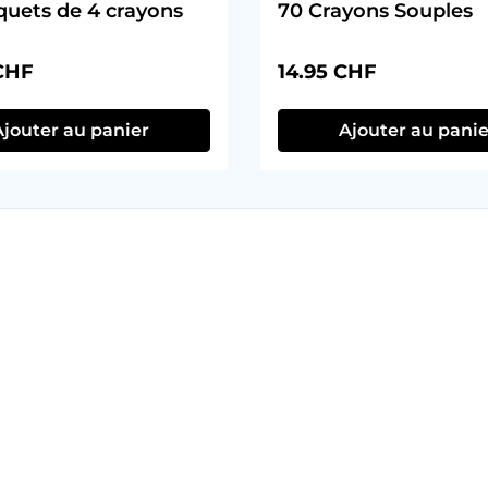
quets de 4 crayons
70 Crayons Souples
ulier :
Prix régulier :
CHF
14.95 CHF
Ajouter au panier
Ajouter au panie