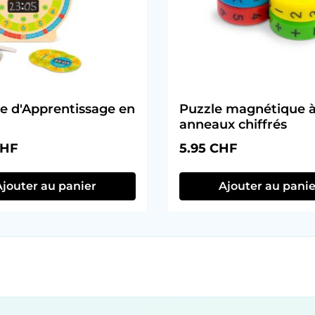
e d'Apprentissage en
Puzzle magnétique 
anneaux chiffrés
ulier :
Prix régulier :
CHF
5.95 CHF
Ajouter au panier
Ajouter au panie