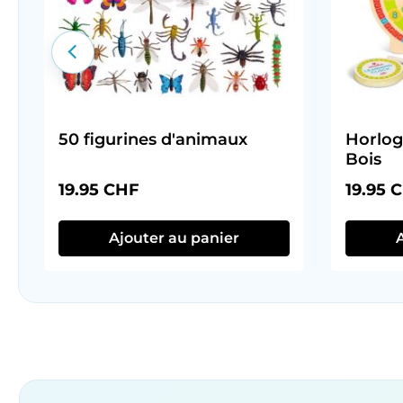
50 figurines d'animaux
Horlog
Bois
Prix régulier :
Prix rég
19.95 CHF
19.95 
Ajouter au panier
Ignorer la galerie de produits
Sets – beaucoup pour peu