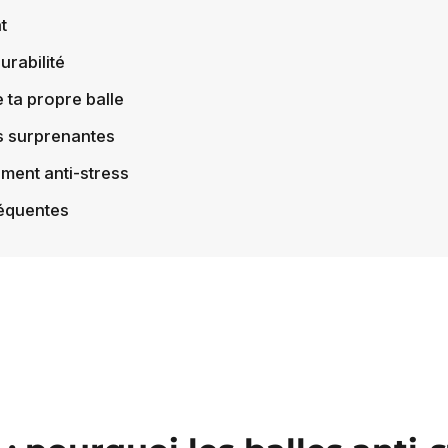
t
urabilité
e ta propre balle
s surprenantes
iment anti-stress
réquentes