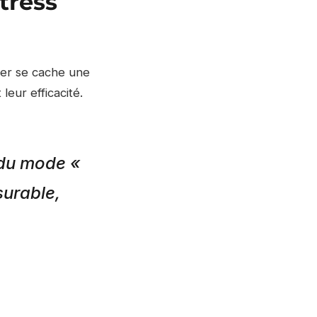
stress
rrer se cache une
eur efficacité.
x du mode «
surable,