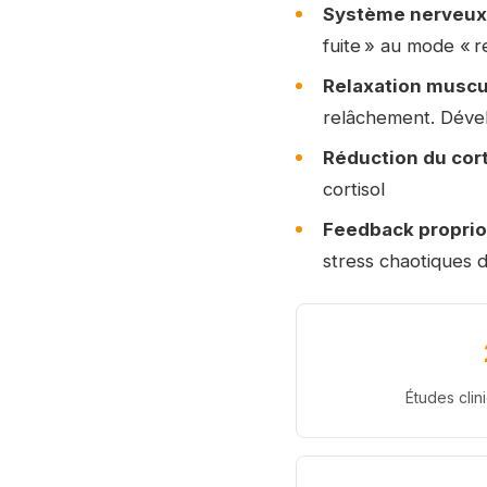
Système nerveux
fuite » au mode « r
Relaxation muscul
relâchement. Déve
Réduction du cort
cortisol
Feedback proprioc
stress chaotiques 
Études cli