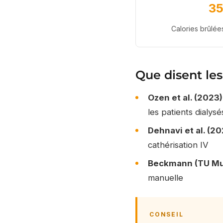
35
Calories brûlées
Que disent les
Ozen et al. (2023)
les patients dialysé
Dehnavi et al. (20
cathérisation IV
Beckmann (TU Mun
manuelle
CONSEIL