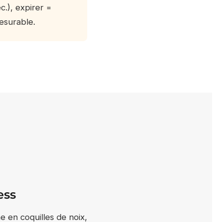
c.), expirer =
esurable.
ess
ne en coquilles de noix,