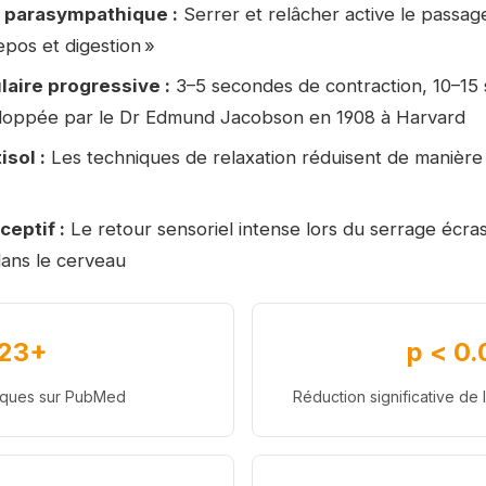
 parasympathique :
Serrer et relâcher active le passag
epos et digestion »
aire progressive :
3–5 secondes de contraction, 10–15
loppée par le Dr Edmund Jacobson en 1908 à Harvard
isol :
Les techniques de relaxation réduisent de manière
eptif :
Le retour sensoriel intense lors du serrage écra
dans le cerveau
23+
p < 0.
niques sur PubMed
Réduction significative de l