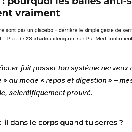
 : pourquoi les balles anti-
ent vraiment
 ne sont pas un placebo – derrière le simple geste de se
te. Plus de
23 études cliniques
sur PubMed confirment l
elâcher fait passer ton système nerveu
te » au mode « repos et digestion » – me
le, scientifiquement prouvé.
-il dans le corps quand tu serres ?