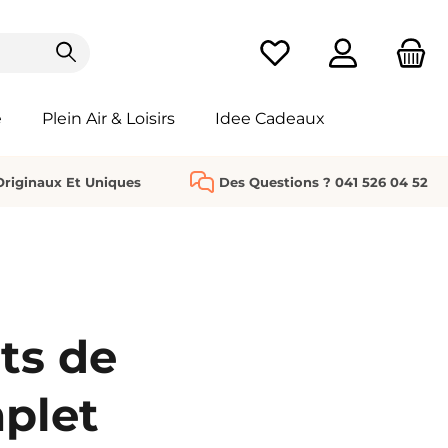
Vous avez 0 articles da
e
Plein Air & Loisirs
Idee Cadeaux
riginaux Et Uniques
Des Questions ? 041 526 04 52
ets de
plet