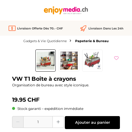
tenu principal
Livraison Offerte Dès 70.- CHF
Livraison Dans Les 24h
Gadgets & Vie Quotidienne
Papeterie & Bureau
Ignorer la galerie d'images
VW T1 Boîte à crayons
Organisation de bureau avec style iconique.
19.95 CHF
Stock garanti – expédition immédiate
Quantité de produit : Entrez la quantité souhaitée ou utilisez les boutons pour
Ajouter au panier