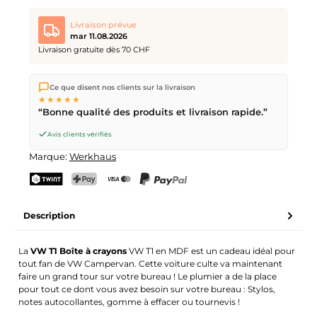
Livraison prévue
mar 11.08.2026
Livraison gratuite dès 70 CHF
Nous expédions directement depuis notre entrepôt à Kriens,
Ce que disent nos clients sur la livraison
en Suisse.
Livraison gratuite
dès
CHF 70
. Commandes
★★★★★
passées avant
17h
(lun–ven) expédiées le jour même –
“Bonne qualité des produits et livraison rapide.”
livraison le
prochain jour ouvrable
par la Poste Suisse.
Avis clients vérifiés
Marque:
Werkhaus
TWINT
PostFinance Pay
Carte de crédit (Visa, Mastercard)
PayPal
Description
La
VW T1 Boîte à crayons
VW T1 en MDF est un cadeau idéal pour
tout fan de VW Campervan. Cette voiture culte va maintenant
faire un grand tour sur votre bureau ! Le plumier a de la place
pour tout ce dont vous avez besoin sur votre bureau : Stylos,
notes autocollantes, gomme à effacer ou tournevis !