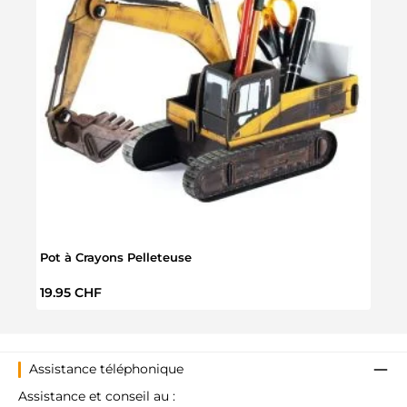
Pot à Crayons Pelleteuse
Boîte
Prix régulier :
Prix 
19.95 CHF
19.9
Assistance téléphonique
Assistance et conseil au :