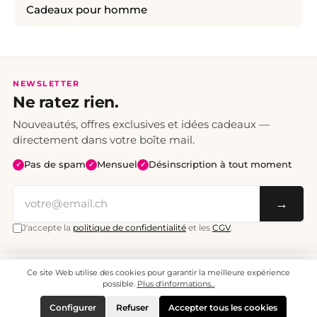
Cadeaux pour homme
NEWSLETTER
Ne ratez rien.
Nouveautés, offres exclusives et idées cadeaux —
directement dans votre boîte mail.
Pas de spam
Mensuel
Désinscription à tout moment
✓
✓
✓
→
J'accepte la
politique de confidentialité
et les
CGV
.
Ce site Web utilise des cookies pour garantir la meilleure expérience
Tous les prix sont TTC. Frais de port CHF 6.95, livraison gratuite dès CHF 70.
© 2008 - 2026 - enjoymedia.ch - Tous droits réservés.
possible.
Plus d'informations...
Configurer
Refuser
Accepter tous les cookies