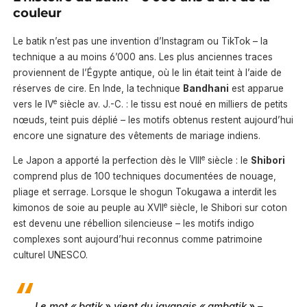
couleur
Le batik n’est pas une invention d’Instagram ou TikTok – la
technique a au moins 6’000 ans. Les plus anciennes traces
proviennent de l’Égypte antique, où le lin était teint à l’aide de
réserves de cire. En Inde, la technique
Bandhani
est apparue
e
vers le IV
siècle av. J.-C. : le tissu est noué en milliers de petits
nœuds, teint puis déplié – les motifs obtenus restent aujourd’hui
encore une signature des vêtements de mariage indiens.
e
Le Japon a apporté la perfection dès le VIII
siècle : le
Shibori
comprend plus de 100 techniques documentées de nouage,
pliage et serrage. Lorsque le shogun Tokugawa a interdit les
e
kimonos de soie au peuple au XVII
siècle, le Shibori sur coton
est devenu une rébellion silencieuse – les motifs indigo
complexes sont aujourd’hui reconnus comme patrimoine
culturel UNESCO.
Le mot « batik » vient du javanais « ambatik » –