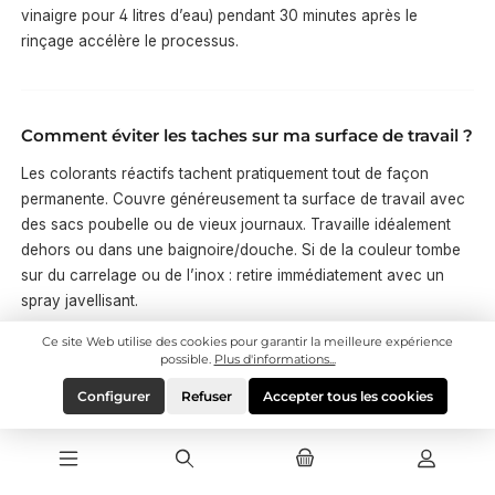
vinaigre pour 4 litres d’eau) pendant 30 minutes après le
rinçage accélère le processus.
Comment éviter les taches sur ma surface de travail ?
Les colorants réactifs tachent pratiquement tout de façon
permanente. Couvre généreusement ta surface de travail avec
des sacs poubelle ou de vieux journaux. Travaille idéalement
dehors ou dans une baignoire/douche. Si de la couleur tombe
sur du carrelage ou de l’inox : retire immédiatement avec un
spray javellisant.
Ce site Web utilise des cookies pour garantir la meilleure expérience
possible.
Plus d'informations...
Puis-je teindre du tissu noir en batik ?
Configurer
Refuser
Accepter tous les cookies
Pas directement – le tissu noir est déjà si sombre que les
couleurs appliquées ne seront pas visibles. L’alternative est le
reverse tie dye
: noue le tissu noir et traite-le avec de l’eau de