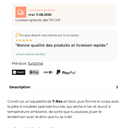
Livraison prévue
mar 11.08.2026
Livraison gratuite dès 70 CHF
Nous expédions directement depuis notre entrepôt à Kriens,
Ce que disent nos clients sur la livraison
en Suisse.
Livraison gratuite
dès
CHF 70
. Commandes
★★★★★
passées avant
17h
(lun–ven) expédiées le jour même –
“Bonne qualité des produits et livraison rapide.”
livraison le
prochain jour ouvrable
par la Poste Suisse.
Avis clients vérifiés
Marque:
funtime
TWINT
PostFinance Pay
Carte de crédit (Visa, Mastercard)
PayPal
Description
Construis un squelette de
T-Rex
en bois, puis forme le corps avec
la pâte à modeler spéciale fournie, qui sèche à l'air et durcit à
température ambiante, de sorte que tu puisses jouer le
lendemain avec le dino que tu as créé.