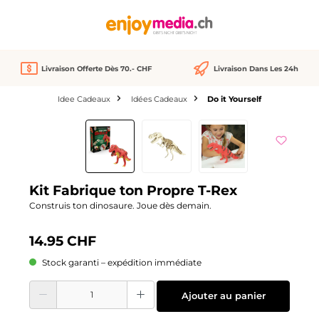
tenu principal
Livraison Offerte Dès 70.- CHF
Livraison Dans Les 24h
Idee Cadeaux
Idées Cadeaux
Do it Yourself
Ignorer la galerie d'images
Kit Fabrique ton Propre T-Rex
Construis ton dinosaure. Joue dès demain.
14.95 CHF
Stock garanti – expédition immédiate
Quantité de produit : Entrez la quantité souhaitée ou utilisez les boutons pour
Ajouter au panier