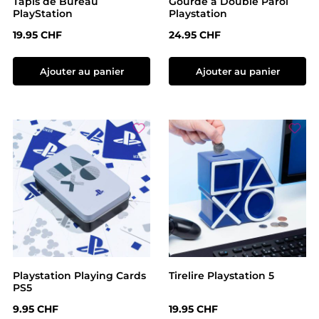
Tapis de Bureau
Gourde à Double Paroi
PlayStation
Playstation
Prix régulier :
Prix régulier :
19.95 CHF
24.95 CHF
Ajouter au panier
Ajouter au panier
Playstation Playing Cards
Tirelire Playstation 5
PS5
Prix régulier :
Prix régulier :
9.95 CHF
19.95 CHF