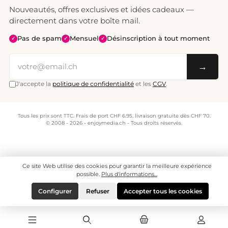
Nouveautés, offres exclusives et idées cadeaux —
directement dans votre boîte mail.
Pas de spam
Mensuel
Désinscription à tout moment
✓
✓
✓
→
J'accepte la
politique de confidentialité
et les
CGV
.
Tous les prix sont TTC. Frais de port CHF 6.95, livraison gratuite dès CHF 70.
© 2008 - 2026 - enjoymedia.ch - Tous droits réservés.
Ce site Web utilise des cookies pour garantir la meilleure expérience
possible.
Plus d'informations...
Configurer
Refuser
Accepter tous les cookies